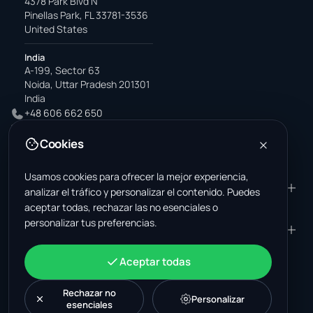
4378 Park Blvd N
Pinellas Park, FL 33781-3536
United States
India
A-199, Sector 63
Noida, Uttar Pradesh 201301
India
+48 606 662 650
support@wastemarkt.com
Cookies
office@wastemarkt.com
Usamos cookies para ofrecer la mejor experiencia,
PRODUCTO
RESOURCES
analizar el tráfico y personalizar el contenido. Puedes
aceptar todas, rechazar las no esenciales o
Mercado
Supplier Academy
personalizar tus preferencias.
Materiales — venta
Trust & Safety
EMPRESA
JURÍDICO
Materiales — compra
About Us
Contacto
Términos y condiciones
CUENTA
Aceptar todas
Empleos (EE. UU.)
Soporte
Mercado de chatarrería en
Política de privacidad
Iniciar sesión
México
Maquinaria
Política de cookies
Rechazar no
Crear una cuenta
Personalizar
esenciales
Mercado de chatarrería en
Configuración de cookies
Novedades