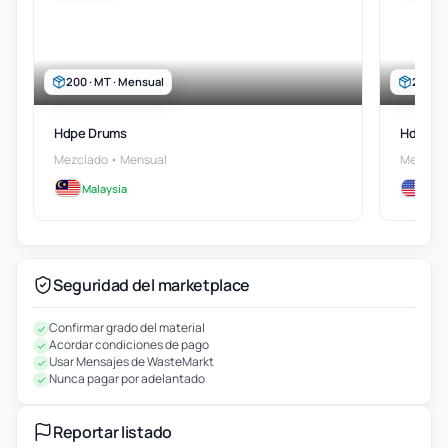
200 · MT · Mensual
200000
Hdpe Drums
Hdpe Re
Mezclado • Mensual
Mezclad
Malaysia
Us
Seguridad del marketplace
Confirmar grado del material
Acordar condiciones de pago
Usar Mensajes de WasteMarkt
Nunca pagar por adelantado
Reportar listado