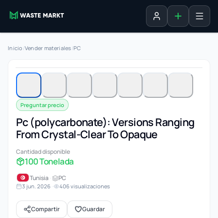
Agregar fich
Iniciar sesión
Inicio
/
Vender materiales
/
PC
1 / 7
Preguntar precio
Pc (polycarbonate): Versions Ranging
From Crystal-Clear To Opaque
Cantidad disponible
100 Tonelada
Tunisia
·
PC
3 jun. 2026
·
406 visualizaciones
Compartir
Guardar