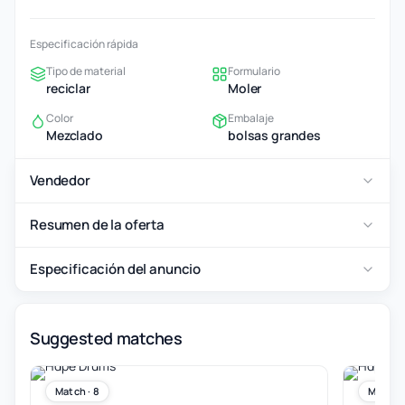
Especificación rápida
Tipo de material
Formulario
reciclar
Moler
Color
Embalaje
Mezclado
bolsas grandes
Vendedor
Resumen de la oferta
Especificación del anuncio
Suggested matches
Match · 8
Match ·