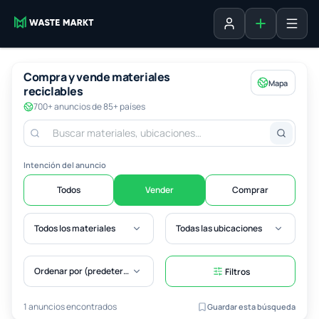
Agregar fich
Iniciar sesión
Compra y vende materiales
Mapa
reciclables
700+ anuncios de 85+ países
Intención del anuncio
Todos
Vender
Comprar
Todos los materiales
Todas las ubicaciones
Ordenar por (predeterminado)
Filtros
1 anuncios encontrados
Guardar esta búsqueda