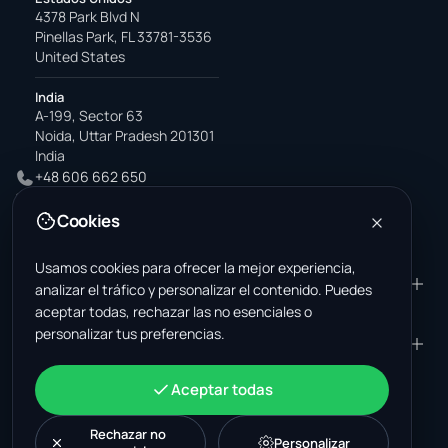
4378 Park Blvd N
Pinellas Park, FL 33781-3536
United States
India
A-199, Sector 63
Noida, Uttar Pradesh 201301
India
+48 606 662 650
support@wastemarkt.com
Cookies
office@wastemarkt.com
Usamos cookies para ofrecer la mejor experiencia,
PRODUCTO
RESOURCES
analizar el tráfico y personalizar el contenido. Puedes
aceptar todas, rechazar las no esenciales o
Mercado
Supplier Academy
personalizar tus preferencias.
Materiales — venta
Trust & Safety
EMPRESA
JURÍDICO
Materiales — compra
About Us
Contacto
Términos y condiciones
CUENTA
Aceptar todas
Empleos (EE. UU.)
Soporte
Mercado de chatarrería en
Política de privacidad
Iniciar sesión
México
Maquinaria
Política de cookies
Rechazar no
Crear una cuenta
Personalizar