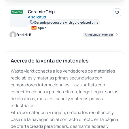
Ceramic Chip
Ceramic Chip
Venta
A solicitud
Ceramic processors with gold-plated pins
Spain
Fredirik B.
Individual Member
Acerca de la venta de materiales
WasteMarkt conecta a los vendedores de materiales
reciclables y materias primas secundarias con
compradores internacionales. Haz una lista con
especificaciones y precios claros, luego llega a socios
de plásticos, metales, papel y materias primas
industriales.
Filtra por categoría y región, ordena los resultados y
pasa de la navegación al contacto directo en la página
de oferta creada para traders, desmanteladores y