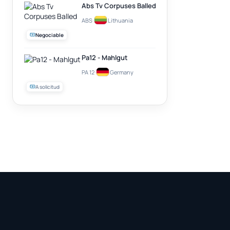
Abs Tv Corpuses Balled
ABS
·
Lithuania
Negociable
Pa12 - Mahlgut
PA 12
·
Germany
A solicitud