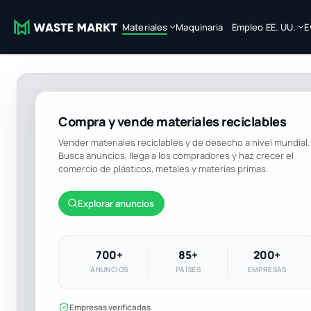
Materiales
Maquinaria
Empleo EE. UU.
E
Compra y vende materiales reciclables
Vender materiales reciclables y de desecho a nivel mundial.
Busca anuncios, llega a los compradores y haz crecer el
comercio de plásticos, metales y materias primas.
Explorar anuncios
700+
85+
200+
ANUNCIOS
PAÍSES
EMPRESAS
Empresas verificadas