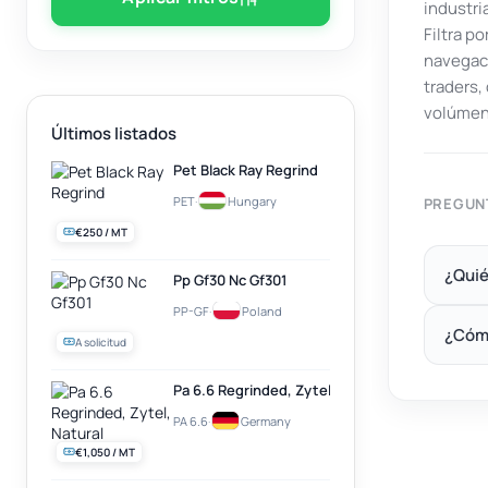
industri
Filtra p
navegaci
traders
volúmen
Últimos listados
Pet Black Ray Regrind
PET
·
Hungary
PREGUN
€250 / MT
¿Quié
Pp Gf30 Nc Gf301
PP-GF
·
Poland
¿Cóm
A solicitud
Pa 6.6 Regrinded, Zytel, Natural
PA 6.6
·
Germany
€1,050 / MT