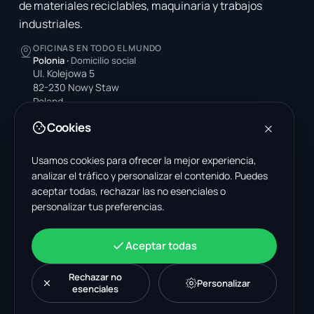
de materiales reciclables, maquinaria y trabajos
industriales.
OFICINAS EN TODO EL MUNDO
Polonia
·
Domicilio social
Ul. Kolejowa 5
82-230 Nowy Staw
Poland
Cookies
Estados Unidos
4378 Park Blvd N
Pinellas Park, FL 33781-3536
Usamos cookies para ofrecer la mejor experiencia,
United States
analizar el tráfico y personalizar el contenido. Puedes
aceptar todas, rechazar las no esenciales o
India
personalizar tus preferencias.
A-199, Sector 63
Noida, Uttar Pradesh 201301
India
Aceptar todas
+48 606 662 650
support@wastemarkt.com
Rechazar no
Personalizar
office@wastemarkt.com
esenciales