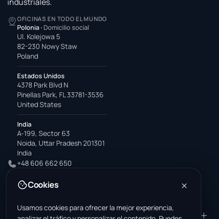
industriales.
OFICINAS EN TODO EL MUNDO
Polonia
·
Domicilio social
Ul. Kolejowa 5
82-230 Nowy Staw
Poland
Estados Unidos
4378 Park Blvd N
Pinellas Park, FL 33781-3536
United States
India
A-199, Sector 63
Noida, Uttar Pradesh 201301
India
+48 606 662 650
support@wastemarkt.com
Cookies
office@wastemarkt.com
Usamos cookies para ofrecer la mejor experiencia,
PRODUCTO
RESOURCES
analizar el tráfico y personalizar el contenido. Puedes