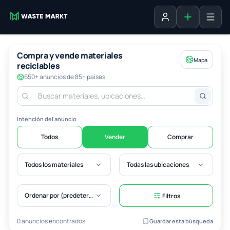
Agregar fich
Iniciar sesión
Compra y vende materiales
Mapa
reciclables
650+ anuncios de 85+ países
Intención del anuncio
Todos
Vender
Comprar
Todos los materiales
Todas las ubicaciones
Ordenar por (predeterminado)
Filtros
0 anuncios encontrados
Guardar esta búsqueda