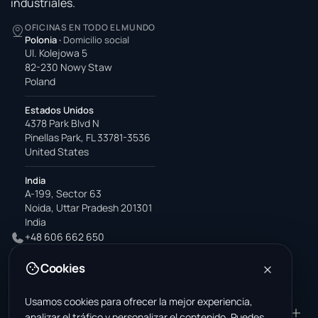
industriales.
OFICINAS EN TODO EL MUNDO
Polonia
·
Domicilio social
Ul. Kolejowa 5
82-230 Nowy Staw
Poland
Estados Unidos
4378 Park Blvd N
Pinellas Park, FL 33781-3536
United States
India
A-199, Sector 63
Noida, Uttar Pradesh 201301
India
+48 606 662 650
support@wastemarkt.com
Cookies
office@wastemarkt.com
Usamos cookies para ofrecer la mejor experiencia,
PRODUCTO
RESOURCES
analizar el tráfico y personalizar el contenido. Puedes