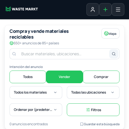
Agregar fich
Iniciar sesión
Compra y vende materiales
Mapa
reciclables
650+ anuncios de 85+ países
Intención del anuncio
Todos
Vender
Comprar
Todos los materiales
Todas las ubicaciones
Ordenar por (predeterminado)
Filtros
0 anuncios encontrados
Guardar esta búsqueda