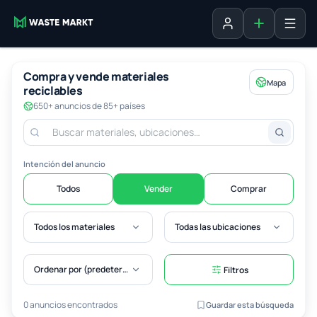
Agregar fich
Iniciar sesión
Compra y vende materiales
Mapa
reciclables
650+ anuncios de 85+ países
Intención del anuncio
Todos
Vender
Comprar
Todos los materiales
Todas las ubicaciones
Ordenar por (predeterminado)
Filtros
0 anuncios encontrados
Guardar esta búsqueda