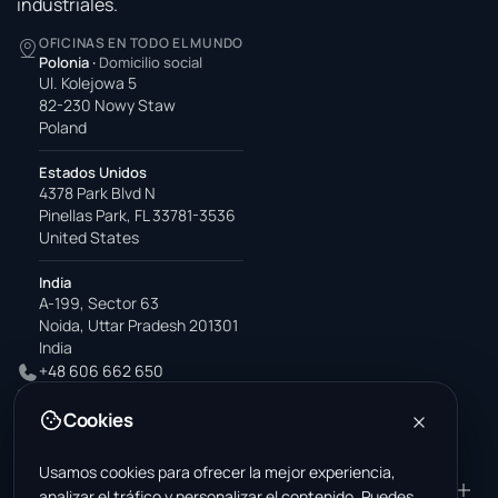
industriales.
OFICINAS EN TODO EL MUNDO
Polonia
·
Domicilio social
Ul. Kolejowa 5
82-230 Nowy Staw
Poland
Estados Unidos
4378 Park Blvd N
Pinellas Park, FL 33781-3536
United States
India
A-199, Sector 63
Noida, Uttar Pradesh 201301
India
+48 606 662 650
support@wastemarkt.com
Cookies
office@wastemarkt.com
Usamos cookies para ofrecer la mejor experiencia,
PRODUCTO
RESOURCES
analizar el tráfico y personalizar el contenido. Puedes