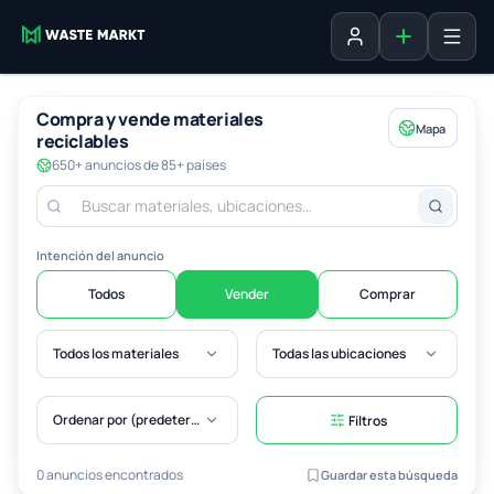
Agregar fich
Iniciar sesión
Compra y vende materiales
Mapa
reciclables
650+ anuncios de 85+ países
Intención del anuncio
Todos
Vender
Comprar
Todos los materiales
Todas las ubicaciones
Ordenar por (predeterminado)
Filtros
0 anuncios encontrados
Guardar esta búsqueda