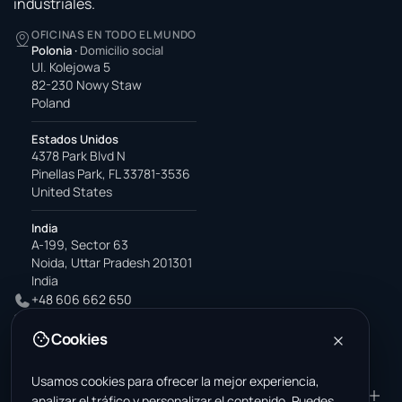
industriales.
OFICINAS EN TODO EL MUNDO
Polonia
·
Domicilio social
Ul. Kolejowa 5
82-230 Nowy Staw
Poland
Estados Unidos
4378 Park Blvd N
Pinellas Park, FL 33781-3536
United States
India
A-199, Sector 63
Noida, Uttar Pradesh 201301
India
+48 606 662 650
support@wastemarkt.com
Cookies
office@wastemarkt.com
Usamos cookies para ofrecer la mejor experiencia,
PRODUCTO
RESOURCES
analizar el tráfico y personalizar el contenido. Puedes