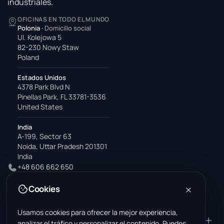
industriales.
OFICINAS EN TODO EL MUNDO
Polonia
·
Domicilio social
Ul. Kolejowa 5
82-230 Nowy Staw
Poland
Estados Unidos
4378 Park Blvd N
Pinellas Park, FL 33781-3536
United States
India
A-199, Sector 63
Noida, Uttar Pradesh 201301
India
+48 606 662 650
support@wastemarkt.com
Cookies
office@wastemarkt.com
Usamos cookies para ofrecer la mejor experiencia,
PRODUCTO
RESOURCES
analizar el tráfico y personalizar el contenido. Puedes