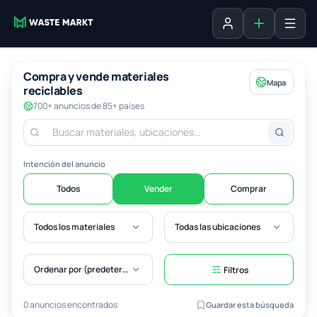
Agregar fich
Iniciar sesión
Compra y vende materiales
Mapa
reciclables
700+ anuncios de 85+ países
Intención del anuncio
Todos
Vender
Comprar
Todos los materiales
Todas las ubicaciones
Ordenar por (predeterminado)
Filtros
0 anuncios encontrados
Guardar esta búsqueda