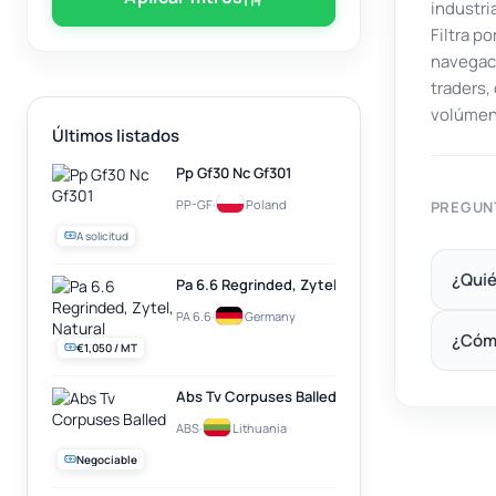
industri
Filtra p
navegaci
traders
volúmen
Últimos listados
Pp Gf30 Nc Gf301
PP-GF
·
Poland
PREGUN
A solicitud
¿Quié
Pa 6.6 Regrinded, Zytel, Natural
PA 6.6
·
Germany
¿Cóm
€1,050 / MT
Abs Tv Corpuses Balled
ABS
·
Lithuania
Negociable