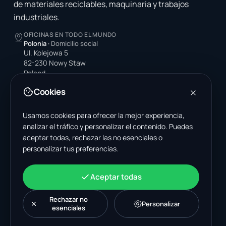
de materiales reciclables, maquinaria y trabajos
industriales.
OFICINAS EN TODO EL MUNDO
Polonia
·
Domicilio social
Ul. Kolejowa 5
82-230 Nowy Staw
Poland
Cookies
Estados Unidos
4378 Park Blvd N
Pinellas Park, FL 33781-3536
Usamos cookies para ofrecer la mejor experiencia,
United States
analizar el tráfico y personalizar el contenido. Puedes
aceptar todas, rechazar las no esenciales o
India
personalizar tus preferencias.
A-199, Sector 63
Noida, Uttar Pradesh 201301
India
Aceptar todas
+48 606 662 650
support@wastemarkt.com
Rechazar no
Personalizar
office@wastemarkt.com
esenciales