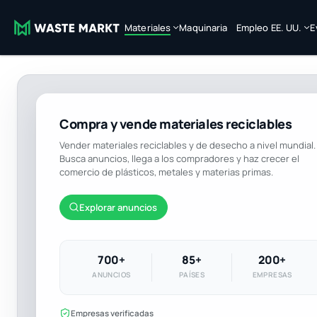
Materiales
Maquinaria
Empleo EE. UU.
E
Compra y vende materiales reciclables
Vender materiales reciclables y de desecho a nivel mundial.
Busca anuncios, llega a los compradores y haz crecer el
comercio de plásticos, metales y materias primas.
Explorar anuncios
700+
85+
200+
ANUNCIOS
PAÍSES
EMPRESAS
Empresas verificadas