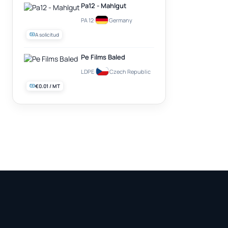
Pa12 - Mahlgut
PA 12
·
Germany
A solicitud
Pe Films Baled
LDPE
·
Czech Republic
€0.01 / MT