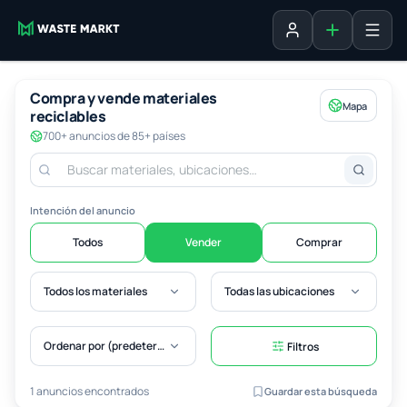
Agregar fich
Iniciar sesión
Compra y vende materiales
Mapa
reciclables
700+ anuncios de 85+ países
Intención del anuncio
Todos
Vender
Comprar
Todos los materiales
Todas las ubicaciones
Ordenar por (predeterminado)
Filtros
1 anuncios encontrados
Guardar esta búsqueda