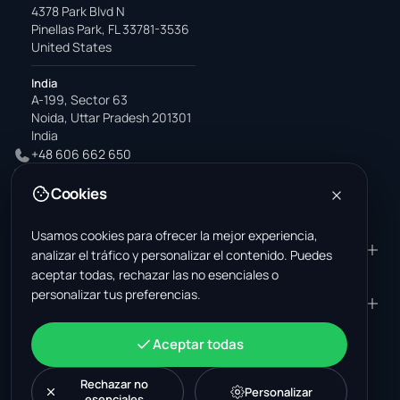
4378 Park Blvd N
Pinellas Park, FL 33781-3536
United States
India
A-199, Sector 63
Noida, Uttar Pradesh 201301
India
+48 606 662 650
support@wastemarkt.com
Cookies
office@wastemarkt.com
Usamos cookies para ofrecer la mejor experiencia,
PRODUCTO
RESOURCES
analizar el tráfico y personalizar el contenido. Puedes
aceptar todas, rechazar las no esenciales o
Mercado
Supplier Academy
personalizar tus preferencias.
Materiales — venta
Trust & Safety
EMPRESA
JURÍDICO
Materiales — compra
About Us
Contacto
Términos y condiciones
CUENTA
Aceptar todas
Empleos (EE. UU.)
Soporte
Mercado de chatarrería en
Política de privacidad
Iniciar sesión
México
Maquinaria
Política de cookies
Rechazar no
Crear una cuenta
Personalizar
esenciales