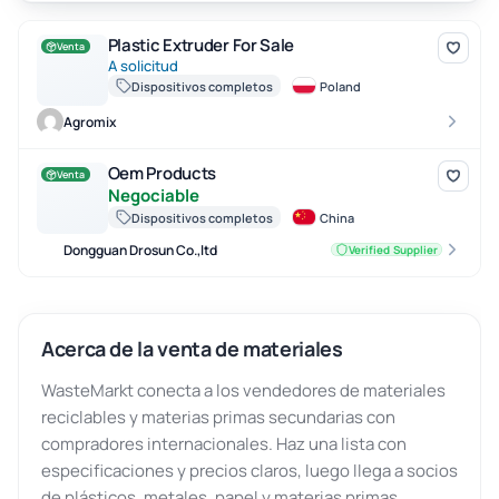
Plastic Extruder For Sale
Plastic Extruder For Sale
Venta
A solicitud
Dispositivos completos
Poland
Agromix
Oem Products
Oem Products
Venta
Negociable
Dispositivos completos
China
Dongguan Drosun Co.,ltd
Verified Supplier
Acerca de la venta de materiales
WasteMarkt conecta a los vendedores de materiales
reciclables y materias primas secundarias con
compradores internacionales. Haz una lista con
especificaciones y precios claros, luego llega a socios
de plásticos, metales, papel y materias primas