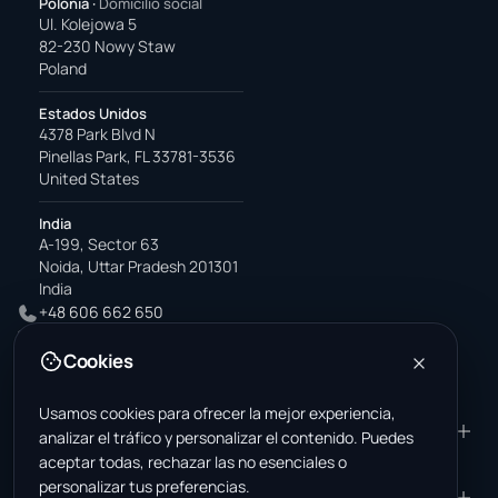
Polonia
·
Domicilio social
Ul. Kolejowa 5
82-230 Nowy Staw
Poland
Estados Unidos
4378 Park Blvd N
Pinellas Park, FL 33781-3536
United States
India
A-199, Sector 63
Noida, Uttar Pradesh 201301
India
+48 606 662 650
support@wastemarkt.com
Cookies
office@wastemarkt.com
Usamos cookies para ofrecer la mejor experiencia,
PRODUCTO
RESOURCES
analizar el tráfico y personalizar el contenido. Puedes
aceptar todas, rechazar las no esenciales o
Mercado
Supplier Academy
personalizar tus preferencias.
Materiales — venta
Trust & Safety
EMPRESA
JURÍDICO