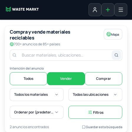
Agregar fich
Iniciar sesión
Compra y vende materiales
Mapa
reciclables
700+ anuncios de 85+ países
Intención del anuncio
Todos
Vender
Comprar
Todos los materiales
Todas las ubicaciones
Ordenar por (predeterminado)
Filtros
2 anuncios encontrados
Guardar esta búsqueda