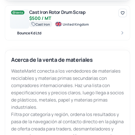
Cast Iron Rotor Drum Scrap
Cast Iron Rotor Drum Scrap
Venta
$500 / MT
Cast Iron
United Kingdom
Bounce Kd Ltd
Acerca de la venta de materiales
WasteMarkt conecta a los vendedores de materiales
reciclables y materias primas secundarias con
compradores internacionales. Haz una lista con
especificaciones y precios claros, luego llega a socios
de plásticos, metales, papel y materias primas
industriales.
Filtra por categoría y región, ordena los resultados y
pasa de la navegación al contacto directo en la página
de oferta creada para traders, desmanteladores y