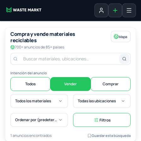
Agregar fich
Iniciar sesión
Compra y vende materiales
Mapa
reciclables
700+ anuncios de 85+ países
Intención del anuncio
Todos
Vender
Comprar
Todos los materiales
Todas las ubicaciones
Ordenar por (predeterminado)
Filtros
1 anuncios encontrados
Guardar esta búsqueda