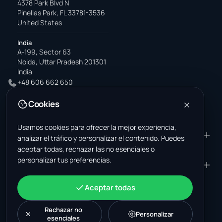
4378 Park Blvd N
Pinellas Park, FL 33781-3536
United States
India
A-199, Sector 63
Noida, Uttar Pradesh 201301
India
+48 606 662 650
support@wastemarkt.com
Cookies
office@wastemarkt.com
Usamos cookies para ofrecer la mejor experiencia,
PRODUCTO
RESOURCES
analizar el tráfico y personalizar el contenido. Puedes
aceptar todas, rechazar las no esenciales o
Mercado
Supplier Academy
personalizar tus preferencias.
Materiales — venta
Trust & Safety
EMPRESA
JURÍDICO
Materiales — compra
About Us
Contacto
Términos y condiciones
CUENTA
Aceptar todas
Empleos (EE. UU.)
Soporte
Mercado de chatarrería en
Política de privacidad
Iniciar sesión
México
Maquinaria
Política de cookies
Rechazar no
Crear una cuenta
Personalizar
esenciales
Mercado de chatarrería en