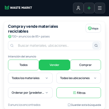
Agregar fich
Iniciar sesión
Compra y vende materiales
Mapa
reciclables
700+ anuncios de 85+ países
Intención del anuncio
Todos
Vender
Comprar
Todos los materiales
Todas las ubicaciones
Ordenar por (predeterminado)
Filtros
0 anuncios encontrados
Guardar esta búsqueda