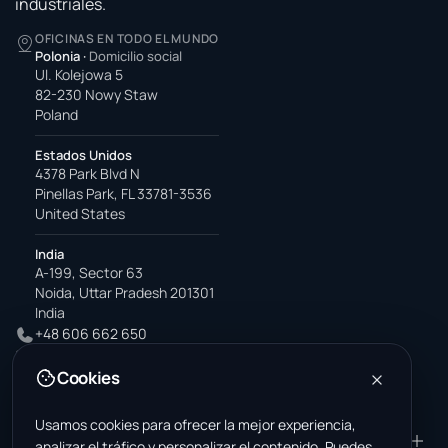
industriales.
OFICINAS EN TODO EL MUNDO
Polonia
·
Domicilio social
Ul. Kolejowa 5
82-230 Nowy Staw
Poland
Estados Unidos
4378 Park Blvd N
Pinellas Park, FL 33781-3536
United States
India
A-199, Sector 63
Noida, Uttar Pradesh 201301
India
+48 606 662 650
support@wastemarkt.com
Cookies
office@wastemarkt.com
Usamos cookies para ofrecer la mejor experiencia,
PRODUCTO
RESOURCES
analizar el tráfico y personalizar el contenido. Puedes