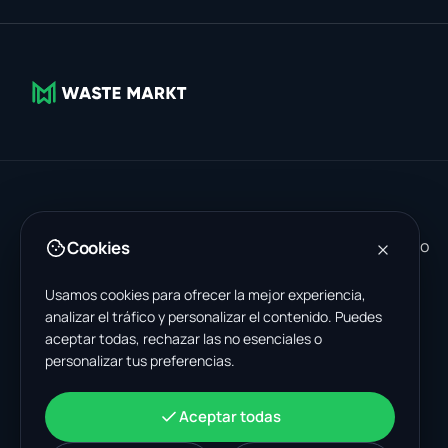
WasteMarkt es un mercado global B2B para el comercio
Cookies
de materiales reciclables, maquinaria y trabajos
Usamos cookies para ofrecer la mejor experiencia,
industriales.
analizar el tráfico y personalizar el contenido. Puedes
OFICINAS EN TODO EL MUNDO
aceptar todas, rechazar las no esenciales o
Polonia
·
Domicilio social
personalizar tus preferencias.
Ul. Kolejowa 5
82-230 Nowy Staw
Poland
Aceptar todas