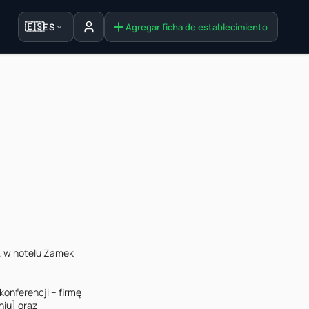
🇪🇸
ES
Agregar ficha de establecimiento
Iniciar sesión
. w hotelu Zamek 
onferencji – firmę 
iu] oraz 