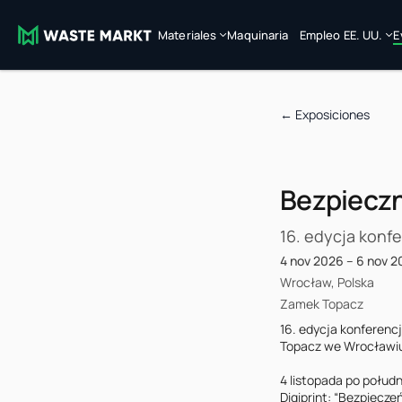
Materiales
Maquinaria
Empleo EE. UU.
E
←
Exposiciones
Bezpiecz
16. edycja konf
4 nov 2026 – 6 nov 
Wrocław, Polska
Zamek Topacz
16. edycja konferenc
Topacz we Wrocławiu
4 listopada po połud
Digiprint: “Bezpiecze