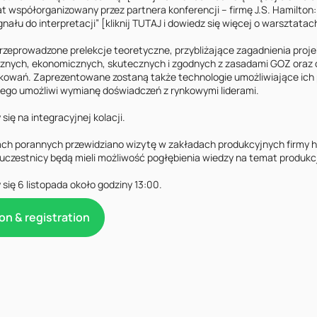
t współorganizowany przez partnera konferencji – firmę J.S. Hamilton
nału do interpretacji” [kliknij TUTAJ i dowiedz się więcej o warsztatach
przeprowadzone prelekcje teoretyczne, przybliżające zagadnienia projek
znych, ekonomicznych, skutecznych i zgodnych z zasadami GOZ oraz 
owań. Zaprezentowane zostaną także technologie umożliwiające ich p
ego umożliwi wymianę doświadczeń z rynkowymi liderami.

ę na integracyjnej kolacji.

ach porannych przewidziano wizytę w zakładach produkcyjnych firmy 
uczestnicy będą mieli możliwość pogłębienia wiedzy na temat produkcji
się 6 listopada około godziny 13:00.
on & registration