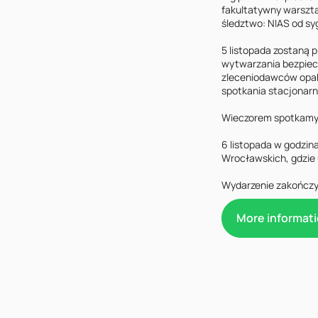
fakultatywny warszta
śledztwo: NIAS od syg
5 listopada zostaną 
wytwarzania bezpiec
zleceniodawców opak
spotkania stacjonarn
Wieczorem spotkamy si
6 listopada w godzin
Wrocławskich, gdzie 
Wydarzenie zakończy 
More informati