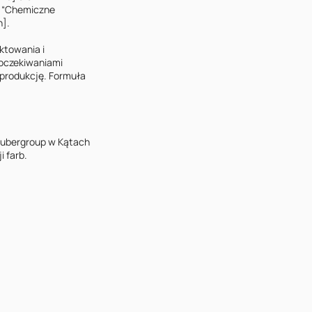
: “Chemiczne 
].

towania i 
oczekiwaniami 
rodukcję. Formuła 
hubergroup w Kątach 
 farb.
