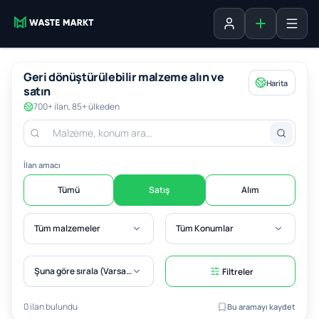
Liste ekle
Oturum aç
Geri dönüştürülebilir malzeme alın ve
Harita
satın
700+ ilan, 85+ ülkeden
İlan amacı
Tümü
Satış
Alım
Tüm malzemeler
Tüm Konumlar
Şuna göre sırala (Varsayılan)
Filtreler
0 ilan bulundu
Bu aramayı kaydet