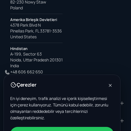
82-230 Nowy Staw
Poland
Amerika Birleşik Devletleri
4378 Park Blvd N
Pinellas Park, FL 33781-3536
United States
Hindistan
A-199, Sector 63
Noida, Uttar Pradesh 201301
India
+48 606 662 650
support@wastemarkt.com
Çerezler
office@wastemarkt.com
En iyi deneyim, trafik analizi ve içerik kişiselleştirmesi
ÜRÜN
RESOURCES
için çerez kullanıyoruz. Tümünü kabul edebilir, zorunlu
olmayanları reddedebilir veya tercihlerinizi
Pazar yeri
Supplier Academy
özelleştirebilirsiniz.
Malzemeler - satış
Trust & Safety
ŞIRKET
YASAL
Malzemeler - satın alma
Hakkımızda
Temas etmek
Şartlar ve Koşullar