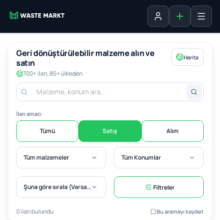
Liste ekle
Oturum aç
Geri dönüştürülebilir malzeme alın ve
Harita
satın
700+ ilan, 85+ ülkeden
İlan amacı
Tümü
Satış
Alım
Tüm malzemeler
Tüm Konumlar
Şuna göre sırala (Varsayılan)
Filtreler
0 ilan bulundu
Bu aramayı kaydet