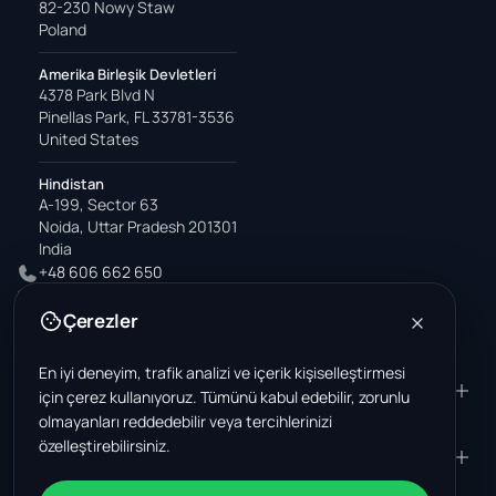
82-230 Nowy Staw
Poland
Amerika Birleşik Devletleri
4378 Park Blvd N
Pinellas Park, FL 33781-3536
United States
Hindistan
A-199, Sector 63
Noida, Uttar Pradesh 201301
India
+48 606 662 650
support@wastemarkt.com
Çerezler
office@wastemarkt.com
En iyi deneyim, trafik analizi ve içerik kişiselleştirmesi
ÜRÜN
RESOURCES
için çerez kullanıyoruz. Tümünü kabul edebilir, zorunlu
olmayanları reddedebilir veya tercihlerinizi
Pazar yeri
Supplier Academy
özelleştirebilirsiniz.
Malzemeler - satış
Trust & Safety
ŞIRKET
YASAL
Malzemeler - satın alma
Hakkımızda
Temas etmek
Şartlar ve Koşullar