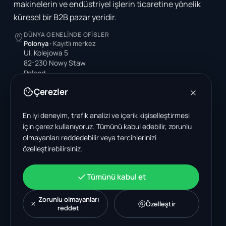
makinelerin ve endüstriyel işlerin ticaretine yönelik
küresel bir B2B pazar yeridir.
DÜNYA GENELINDE OFISLER
Polonya
·
Kayıtlı merkez
Ul. Kolejowa 5
82-230 Nowy Staw
Poland
Çerezler
Amerika Birleşik Devletleri
4378 Park Blvd N
Pinellas Park, FL 33781-3536
En iyi deneyim, trafik analizi ve içerik kişiselleştirmesi
United States
için çerez kullanıyoruz. Tümünü kabul edebilir, zorunlu
olmayanları reddedebilir veya tercihlerinizi
Hindistan
özelleştirebilirsiniz.
A-199, Sector 63
Noida, Uttar Pradesh 201301
India
Tümünü kabul et
+48 606 662 650
support@wastemarkt.com
Zorunlu olmayanları
Özelleştir
office@wastemarkt.com
reddet