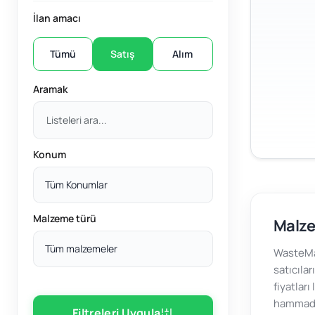
İlan amacı
Tümü
Satış
Alım
Aramak
Konum
Tüm Konumlar
Malzeme türü
Malze
Tüm malzemeler
WasteMar
satıcılar
fiyatları
hammadde
Filtreleri Uygula