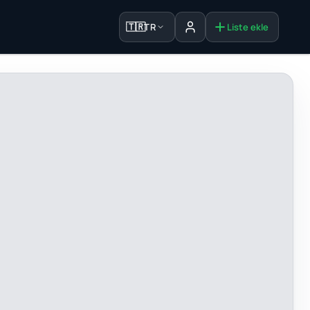
🇹🇷
TR
Liste ekle
Oturum aç