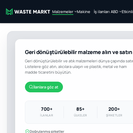
Malzemeler
Makine
İş ilanları ABD
Etkinl
Geri dönüştürülebilir malzeme alın ve satın
Geri dönüştürülebilir ve atık malzemeleri dünya çapında satı
Listelere göz atın, alıcılara ulaşın ve plastik, metal ve ham
madde ticaretini büyütün.
İlanlara göz at
700+
85+
200+
İLANLAR
ÜLKELER
ŞIRKETLER
Doğrulanmış şirketler