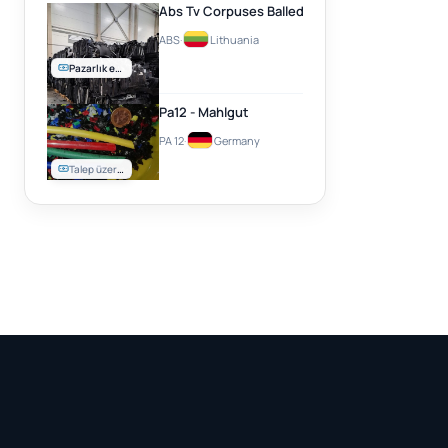
Abs Tv Corpuses Balled
ABS
·
Lithuania
Pazarlık edilebilir
Pa12 - Mahlgut
PA 12
·
Germany
Talep üzerine