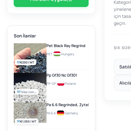
Kategori
yinelene
için tas
geçin.
Son İlanlar
Pet Black Ray Regrind
SIK SO
PET
·
Hungary
€250 / MT
Satıl
Pp Gf30 Nc Gf301
Alıcıl
PP-GF
·
Poland
Talep üzerine
Pa 6.6 Regrinded, Zytel, Natural
PA 6.6
·
Germany
€1,050 / MT