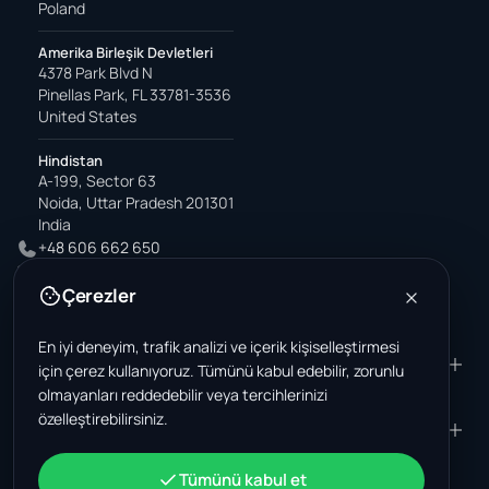
Poland
Amerika Birleşik Devletleri
4378 Park Blvd N
Pinellas Park, FL 33781-3536
United States
Hindistan
A-199, Sector 63
Noida, Uttar Pradesh 201301
India
+48 606 662 650
support@wastemarkt.com
Çerezler
office@wastemarkt.com
En iyi deneyim, trafik analizi ve içerik kişiselleştirmesi
ÜRÜN
RESOURCES
için çerez kullanıyoruz. Tümünü kabul edebilir, zorunlu
olmayanları reddedebilir veya tercihlerinizi
Pazar yeri
Supplier Academy
özelleştirebilirsiniz.
Malzemeler - satış
Trust & Safety
ŞIRKET
YASAL
Malzemeler - satın alma
Hakkımızda
Temas etmek
Şartlar ve Koşullar
HESAP
Tümünü kabul et