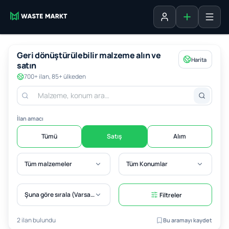
Liste ekle
Oturum aç
Geri dönüştürülebilir malzeme alın ve
Harita
satın
700+ ilan, 85+ ülkeden
İlan amacı
Tümü
Satış
Alım
Tüm malzemeler
Tüm Konumlar
Şuna göre sırala (Varsayılan)
Filtreler
2 ilan bulundu
Bu aramayı kaydet