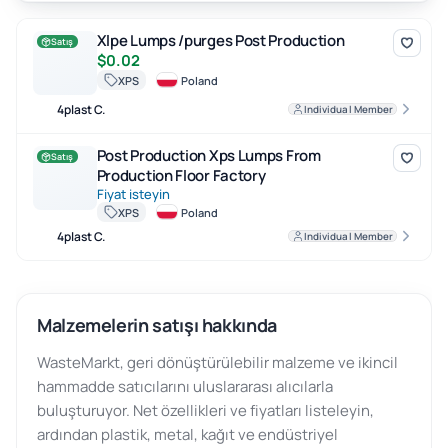
Xlpe Lumps /purges Post Production
Xlpe Lumps /purges Post Production
Satış
$0.02
XPS
Poland
4plast C.
Individual Member
Post Production Xps Lumps From Production Floor Factory
Post Production Xps Lumps From
Satış
Production Floor Factory
Fiyat isteyin
XPS
Poland
4plast C.
Individual Member
Malzemelerin satışı hakkında
WasteMarkt, geri dönüştürülebilir malzeme ve ikincil
hammadde satıcılarını uluslararası alıcılarla
buluşturuyor. Net özellikleri ve fiyatları listeleyin,
ardından plastik, metal, kağıt ve endüstriyel