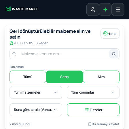
Liste ekle
Oturum aç
Geri dönüştürülebilir malzeme alın ve
Harita
satın
700+ ilan, 85+ ülkeden
İlan amacı
Tümü
Satış
Alım
Tüm malzemeler
Tüm Konumlar
Şuna göre sırala (Varsayılan)
Filtreler
2 ilan bulundu
Bu aramayı kaydet