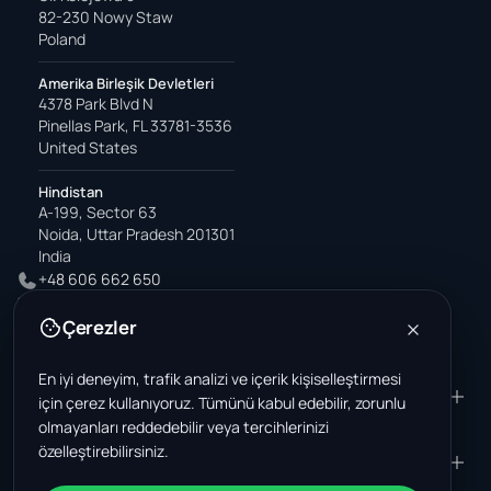
82-230 Nowy Staw
Poland
Amerika Birleşik Devletleri
4378 Park Blvd N
Pinellas Park, FL 33781-3536
United States
Hindistan
A-199, Sector 63
Noida, Uttar Pradesh 201301
India
+48 606 662 650
support@wastemarkt.com
Çerezler
office@wastemarkt.com
En iyi deneyim, trafik analizi ve içerik kişiselleştirmesi
ÜRÜN
RESOURCES
için çerez kullanıyoruz. Tümünü kabul edebilir, zorunlu
olmayanları reddedebilir veya tercihlerinizi
Pazar yeri
Supplier Academy
özelleştirebilirsiniz.
Malzemeler - satış
Trust & Safety
ŞIRKET
YASAL