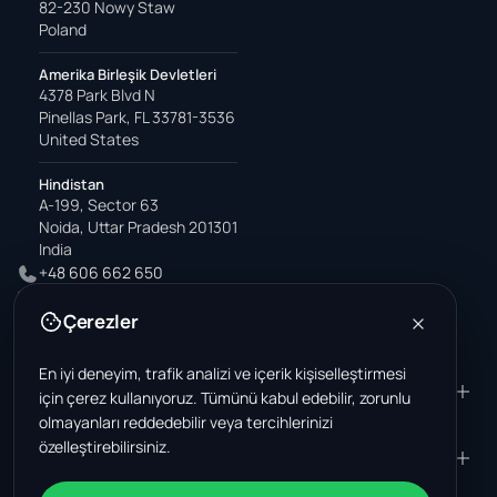
82-230 Nowy Staw
Poland
Amerika Birleşik Devletleri
4378 Park Blvd N
Pinellas Park, FL 33781-3536
United States
Hindistan
A-199, Sector 63
Noida, Uttar Pradesh 201301
India
+48 606 662 650
support@wastemarkt.com
Çerezler
office@wastemarkt.com
En iyi deneyim, trafik analizi ve içerik kişiselleştirmesi
ÜRÜN
RESOURCES
için çerez kullanıyoruz. Tümünü kabul edebilir, zorunlu
olmayanları reddedebilir veya tercihlerinizi
Pazar yeri
Supplier Academy
özelleştirebilirsiniz.
Malzemeler - satış
Trust & Safety
ŞIRKET
YASAL
Malzemeler - satın alma
Hakkımızda
Temas etmek
Şartlar ve Koşullar