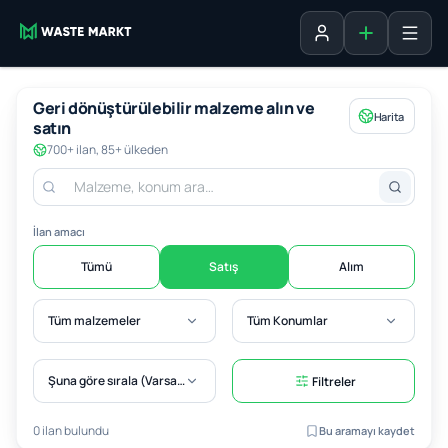
Liste ekle
Oturum aç
Geri dönüştürülebilir malzeme alın ve
Harita
satın
700+ ilan, 85+ ülkeden
İlan amacı
Tümü
Satış
Alım
Tüm malzemeler
Tüm Konumlar
Şuna göre sırala (Varsayılan)
Filtreler
0 ilan bulundu
Bu aramayı kaydet