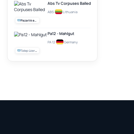
Abs Tv Corpuses Balled
ABS
·
Lithuania
Pazarlık edilebilir
Pa12 - Mahlgut
PA 12
·
Germany
Talep üzerine