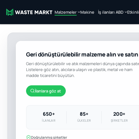
Malzemeler
Makine
İş ilanları ABD
Etkinl
Geri dönüştürülebilir malzeme alın ve satın
Geri dönüştürülebilir ve atık malzemeleri dünya çapında satı
Listelere göz atın, alıcılara ulaşın ve plastik, metal ve ham
madde ticaretini büyütün.
İlanlara göz at
650+
85+
200+
İLANLAR
ÜLKELER
ŞIRKETLER
Doğrulanmış şirketler