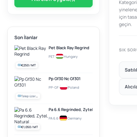
Kategori
yinelene
için tas
geçin.
Son İlanlar
Pet Black Ray Regrind
SIK SO
PET
·
Hungary
€250 / MT
Satıl
Pp Gf30 Nc Gf301
Alıcıl
PP-GF
·
Poland
Talep üzerine
Pa 6.6 Regrinded, Zytel, Natural
PA 6.6
·
Germany
€1,050 / MT