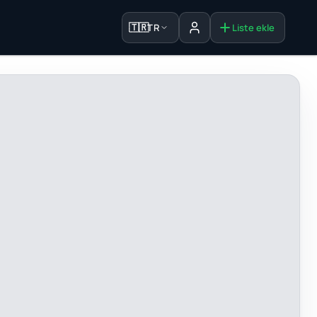
🇹🇷
TR
Liste ekle
Oturum aç