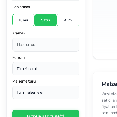
İlan amacı
Tümü
Satış
Alım
Aramak
Konum
Tüm Konumlar
Malzeme türü
Malze
Tüm malzemeler
WasteMar
satıcılar
fiyatları
hammadde
Filtreleri Uygula