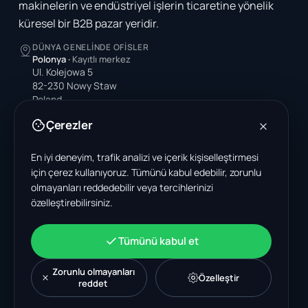
makinelerin ve endüstriyel işlerin ticaretine yönelik
küresel bir B2B pazar yeridir.
DÜNYA GENELINDE OFISLER
Polonya
·
Kayıtlı merkez
Ul. Kolejowa 5
82-230 Nowy Staw
Poland
Çerezler
Amerika Birleşik Devletleri
4378 Park Blvd N
Pinellas Park, FL 33781-3536
En iyi deneyim, trafik analizi ve içerik kişiselleştirmesi
United States
için çerez kullanıyoruz. Tümünü kabul edebilir, zorunlu
olmayanları reddedebilir veya tercihlerinizi
Hindistan
özelleştirebilirsiniz.
A-199, Sector 63
Noida, Uttar Pradesh 201301
India
Tümünü kabul et
+48 606 662 650
support@wastemarkt.com
Zorunlu olmayanları
Özelleştir
office@wastemarkt.com
reddet