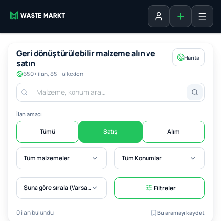
Liste ekle
Oturum aç
Geri dönüştürülebilir malzeme alın ve
Harita
satın
650+ ilan, 85+ ülkeden
İlan amacı
Tümü
Satış
Alım
Tüm malzemeler
Tüm Konumlar
Şuna göre sırala (Varsayılan)
Filtreler
0 ilan bulundu
Bu aramayı kaydet