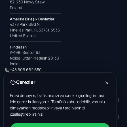
82-230 Nowy Staw
Poland
Amerika Birleşik Devletleri
4378 Park Blvd N
Pinellas Park, FL 33781-3536
United States
Hindistan
A-199, Sector 63
Noida, Uttar Pradesh 201301
India
+48 606 662 650
support@wastemarkt.com
Çerezler
office@wastemarkt.com
En iyi deneyim, trafik analizi ve içerik kişiselleştirmesi
ÜRÜN
RESOURCES
için çerez kullanıyoruz. Tümünü kabul edebilir, zorunlu
olmayanları reddedebilir veya tercihlerinizi
Pazar yeri
Supplier Academy
özelleştirebilirsiniz.
Malzemeler - satış
Trust & Safety
ŞIRKET
YASAL
Malzemeler - satın alma
Hakkımızda
Temas etmek
Şartlar ve Koşullar