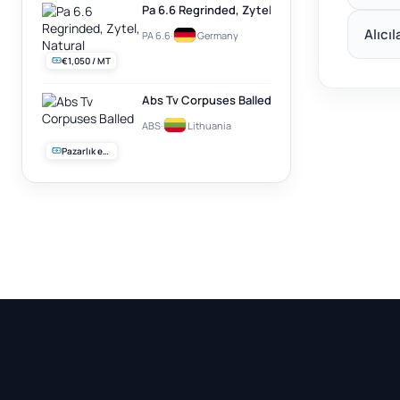
Pa 6.6 Regrinded, Zytel, Natural
Alıcıl
PA 6.6
·
Germany
€1,050 / MT
Abs Tv Corpuses Balled
ABS
·
Lithuania
Pazarlık edilebilir