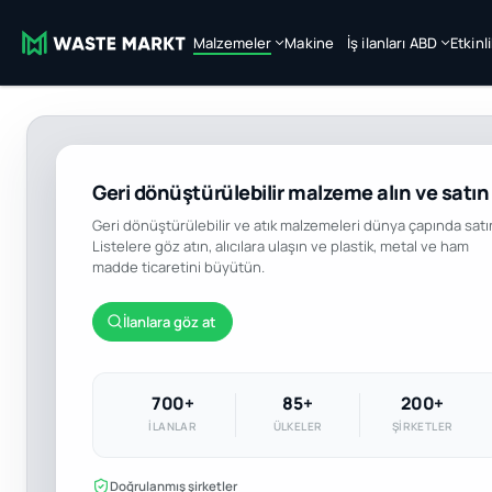
Malzemeler
Makine
İş ilanları ABD
Etkinl
Geri dönüştürülebilir malzeme alın ve satın
Geri dönüştürülebilir ve atık malzemeleri dünya çapında satı
Listelere göz atın, alıcılara ulaşın ve plastik, metal ve ham
madde ticaretini büyütün.
İlanlara göz at
700+
85+
200+
İLANLAR
ÜLKELER
ŞIRKETLER
Doğrulanmış şirketler