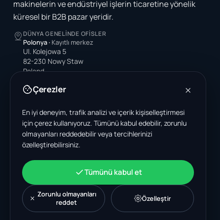
makinelerin ve endüstriyel işlerin ticaretine yönelik
küresel bir B2B pazar yeridir.
DÜNYA GENELINDE OFISLER
Polonya
·
Kayıtlı merkez
Ul. Kolejowa 5
82-230 Nowy Staw
Poland
Çerezler
Amerika Birleşik Devletleri
4378 Park Blvd N
Pinellas Park, FL 33781-3536
En iyi deneyim, trafik analizi ve içerik kişiselleştirmesi
United States
için çerez kullanıyoruz. Tümünü kabul edebilir, zorunlu
olmayanları reddedebilir veya tercihlerinizi
Hindistan
özelleştirebilirsiniz.
A-199, Sector 63
Noida, Uttar Pradesh 201301
India
Tümünü kabul et
+48 606 662 650
support@wastemarkt.com
Zorunlu olmayanları
Özelleştir
office@wastemarkt.com
reddet