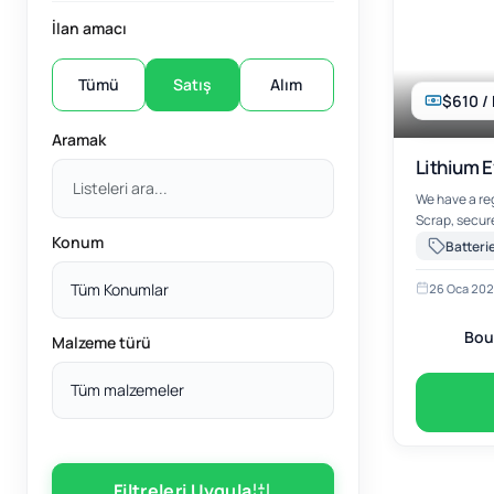
İlan amacı
Tümü
Satış
Alım
$610 /
Aramak
Lithium E
We have a reg
Scrap, secure
Konum
shipment fro
Batteri
material is o
recycling. Bu
Tüm Konumlar
26 Oca 20
Bou
Malzeme türü
Tüm malzemeler
Filtreleri Uygula