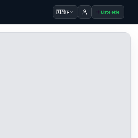
🇹🇷
TR
Liste ekle
Oturum aç