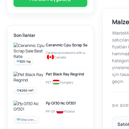
Malze
WasteMar
Son İlanlar
satıcılar
Ceranmic Cpu Scrap Sale Best Rate
fiyatları
Ceramic processors with a gold plate on top (e.g. Intel Pentium PRO)
hammadde
·
Canada
Kategori
$25 / kg
yinelene
Pet Black Ray Regrind
için tas
geçin.
PET
·
Hungary
€250 / MT
Pp Gf30 Nc Gf301
SIK SO
PP-GF
·
Poland
Talep üzerine
Satıl