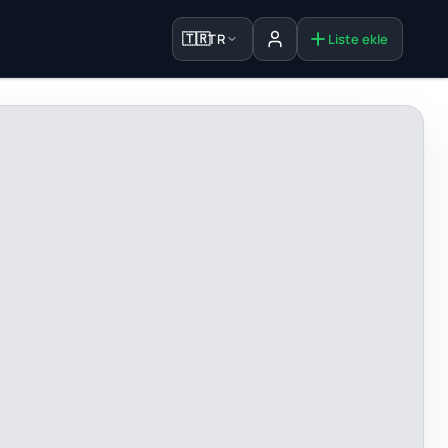
🇹🇷
TR
Liste ekle
Oturum aç