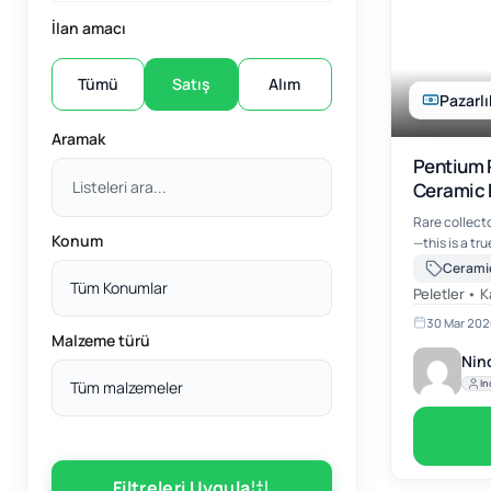
İlan amacı
Tümü
Satış
Alım
Pazarlı
Aramak
Pentium 
Ceramic 
Yield
Rare collect
Konum
—this is a tr
computing. The **Intel Pentium Pro Ceramic
CPU** isn’t j
Tüm Konumlar
Peletler • K
piece of tec
30 Mar 202
Malzeme türü
Nin
In
Tüm malzemeler
Filtreleri Uygula