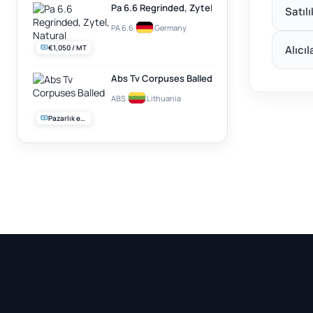
Pa 6.6 Regrinded, Zytel, Natural
Satıl
PA 6.6
·
Germany
€1,050 / MT
Alıcıl
Abs Tv Corpuses Balled
ABS
·
Lithuania
Pazarlık edilebilir