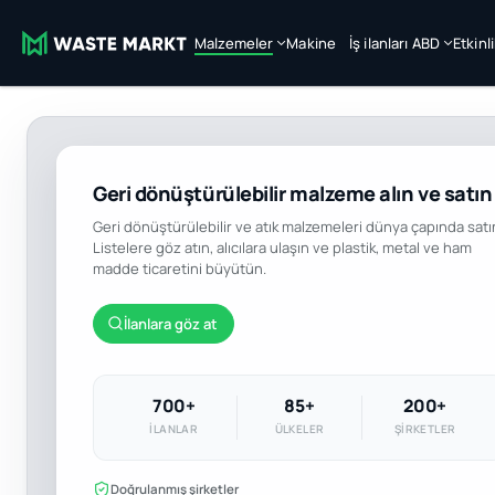
Malzemeler
Makine
İş ilanları ABD
Etkinl
Geri dönüştürülebilir malzeme alın ve satın
Geri dönüştürülebilir ve atık malzemeleri dünya çapında satı
Listelere göz atın, alıcılara ulaşın ve plastik, metal ve ham
madde ticaretini büyütün.
İlanlara göz at
700+
85+
200+
İLANLAR
ÜLKELER
ŞIRKETLER
Doğrulanmış şirketler