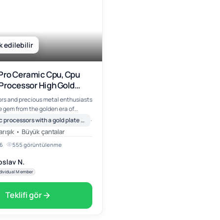
k edilebilir
Pro Ceramic Cpu, Cpu
Processor High Gold
ors and precious metal enthusiasts
ue gem from the golden era of
·
Ceramic processors with a gold plate on the bottom (e.g. Intel Pentium PRO)
Asia
ust a vintage processor—it’s a
arışık • Büyük çantalar
hnological …
6
·
555 görüntülenme
oslav N.
dividual Member
Teklifi gör