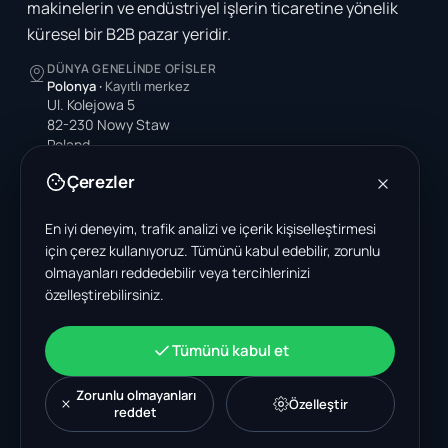
makinelerin ve endüstriyel işlerin ticaretine yönelik
küresel bir B2B pazar yeridir.
DÜNYA GENELINDE OFISLER
Polonya
·
Kayıtlı merkez
Ul. Kolejowa 5
82-230 Nowy Staw
Poland
Çerezler
Amerika Birleşik Devletleri
4378 Park Blvd N
Pinellas Park, FL 33781-3536
En iyi deneyim, trafik analizi ve içerik kişiselleştirmesi
United States
için çerez kullanıyoruz. Tümünü kabul edebilir, zorunlu
olmayanları reddedebilir veya tercihlerinizi
Hindistan
özelleştirebilirsiniz.
A-199, Sector 63
Noida, Uttar Pradesh 201301
India
Tümünü kabul et
+48 606 662 650
support@wastemarkt.com
Zorunlu olmayanları
Özelleştir
office@wastemarkt.com
reddet