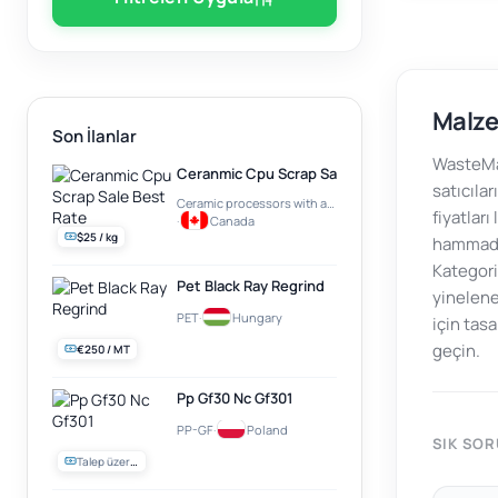
Malze
Son İlanlar
WasteMar
Ceranmic Cpu Scrap Sale Best Rate
satıcılar
Ceramic processors with a gold plate on top (e.g. Intel Pentium PRO)
fiyatları
·
Canada
$25 / kg
hammadde
Kategori
Pet Black Ray Regrind
yinelene
PET
·
Hungary
için tas
geçin.
€250 / MT
Pp Gf30 Nc Gf301
PP-GF
·
Poland
SIK SO
Talep üzerine