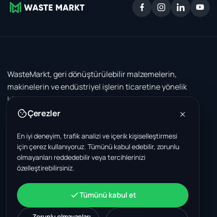
WasteMarkt, geri dönüştürülebilir malzemelerin,
makinelerin ve endüstriyel işlerin ticaretine yönelik
küresel bir B2B pazar yeridir.
Çerezler
DÜNYA GENELINDE OFISLER
Polonya
·
Kayıtlı merkez
Ul. Kolejowa 5
En iyi deneyim, trafik analizi ve içerik kişiselleştirmesi
82-230 Nowy Staw
için çerez kullanıyoruz. Tümünü kabul edebilir, zorunlu
Poland
olmayanları reddedebilir veya tercihlerinizi
özelleştirebilirsiniz.
Amerika Birleşik Devletleri
4378 Park Blvd N
Pinellas Park, FL 33781-3536
Tümünü kabul et
United States
Zorunlu olmayanları