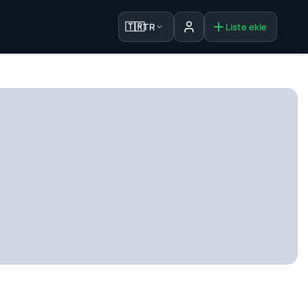
🇹🇷
TR
Liste ekle
Oturum aç