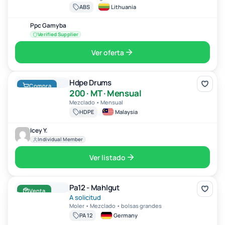
ABS
Lithuania
Ppc Gamyba
Verified Supplier
Ver oferta
Hdpe Drums
Hdpe Drums
Compra
200 · MT · Mensual
Mezclado • Mensual
HDPE
Malaysia
Icey Y.
Individual Member
Ver listado
Pa12 - Mahlgut
Pa12 - Mahlgut
Venta
A solicitud
Moler • Mezclado • bolsas grandes
PA 12
Germany