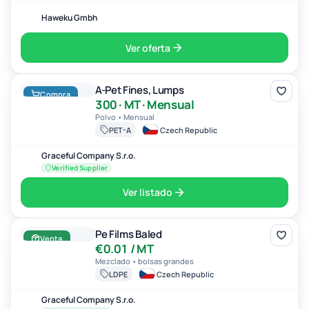
Haweku Gmbh
Ver oferta
A-Pet Fines, Lumps
A-Pet Fines, Lumps
Compra
300 · MT · Mensual
Polvo • Mensual
PET-A
Czech Republic
Graceful Company S.r.o.
Verified Supplier
Ver listado
Pe Films Baled
Pe Films Baled
Venta
€0.01 / MT
Mezclado • bolsas grandes
LDPE
Czech Republic
Graceful Company S.r.o.