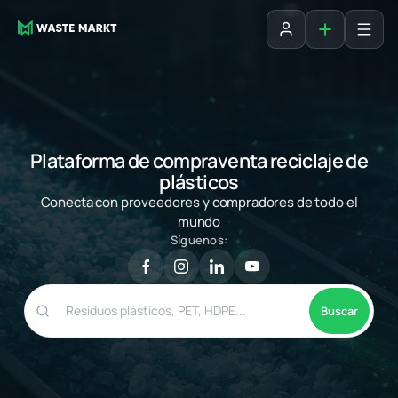
Agregar fich
Iniciar sesión
Plataforma de compraventa reciclaje de
plásticos
Conecta con proveedores y compradores de todo el
mundo
Síguenos:
Buscar