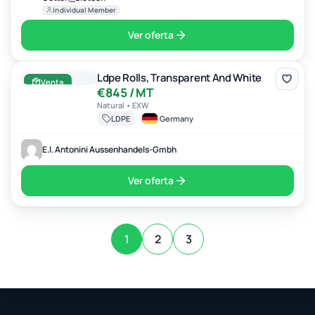
Individual Member
Ver oferta
Ldpe Rolls, Transparent And White
Ldpe Rolls, Transparent And White
Venta
€845 / MT
Natural • EXW
LDPE
Germany
E.l. Antonini Aussenhandels-Gmbh
Ver oferta
1
2
3