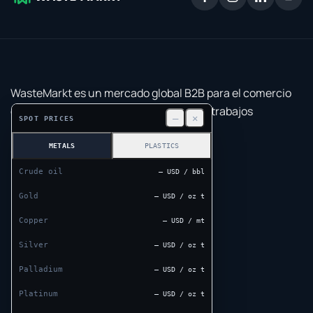
WasteMarkt es un mercado global B2B para el comercio
de materiales reciclables, maquinaria y trabajos
—
✕
SPOT PRICES
industriales.
METALS
PLASTICS
OFICINAS EN TODO EL MUNDO
Polonia
·
Domicilio social
Crude oil
— USD / bbl
Ul. Kolejowa 5
82-230 Nowy Staw
Gold
— USD / oz t
Poland
Copper
— USD / mt
Estados Unidos
Silver
4378 Park Blvd N
— USD / oz t
Pinellas Park, FL 33781-3536
Palladium
— USD / oz t
United States
Platinum
— USD / oz t
India