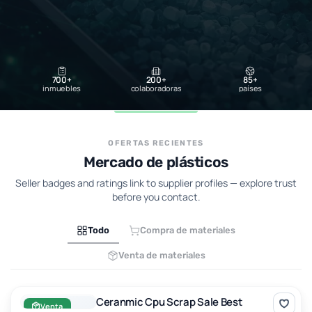
700+
200+
85+
inmuebles
colaboradoras
países
OFERTAS RECIENTES
Mercado de plásticos
Seller badges and ratings link to supplier profiles — explore trust
before you contact.
Todo
Compra de materiales
Venta de materiales
Ceranmic Cpu Scrap Sale Best Rate
Ceranmic Cpu Scrap Sale Best
Venta