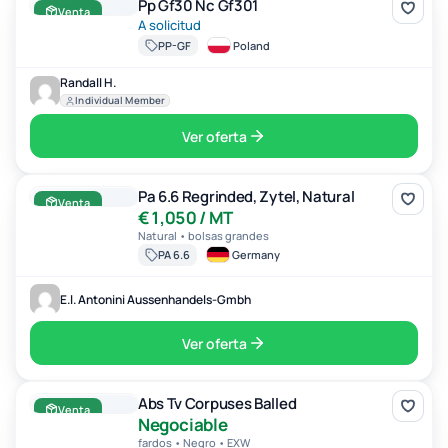
Pp Gf30 Nc Gf301
Venta
A solicitud
PP-GF
Poland
Randall H.
Individual Member
Ver oferta
Pa 6.6 Regrinded, Zytel, Natural
Pa 6.6 Regrinded, Zytel, Natural
Venta
€1,050 / MT
Natural • bolsas grandes
PA 6.6
Germany
E.l. Antonini Aussenhandels-Gmbh
Ver oferta
Abs Tv Corpuses Balled
Abs Tv Corpuses Balled
Venta
Negociable
fardos • Negro • EXW