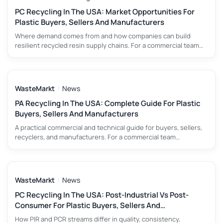
PC Recycling In The USA: Market Opportunities For
Plastic Buyers, Sellers And Manufacturers
Where demand comes from and how companies can build
resilient recycled resin supply chains. For a commercial team
evaluating automotive PC scrap, the most important principle is
to connect material description with an intended end use. A
load that is attractive for medical devices may be unsuitable for
another application because color, additive package, melt
WasteMarkt
News
7 ago 2026
PA Recycling In The USA: Complete Guide For Plastic
Buyers, Sellers And Manufacturers
A practical commercial and technical guide for buyers, sellers,
recyclers, and manufacturers. For a commercial team
evaluating post-industrial nylon waste, the most important
principle is to connect material description with an intended
end use. A load that is attractive for textiles and fibers may be
unsuitable for another application because color, additive
WasteMarkt
News
7 ago 2026
package, melt history,
PC Recycling In The USA: Post-Industrial Vs Post-
Consumer For Plastic Buyers, Sellers And
Manufacturers
How PIR and PCR streams differ in quality, consistency,