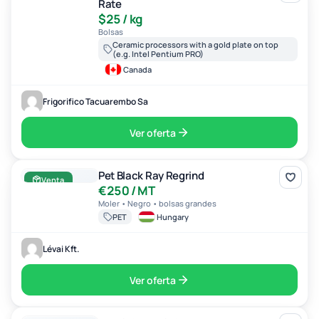
Rate
$25 / kg
Bolsas
Ceramic processors with a gold plate on top
(e.g. Intel Pentium PRO)
Canada
Frigorifico Tacuarembo Sa
Ver oferta
Pet Black Ray Regrind
Pet Black Ray Regrind
Venta
€250 / MT
Moler • Negro • bolsas grandes
PET
Hungary
Lévai Kft.
Ver oferta
Pp Gf30 Nc Gf301