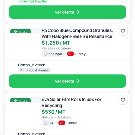
Verified Supplier
Ver oferta
Pp Copo Blue Compound Granules, With Halogen Free Fire Resistan
Pp Copo Blue Compound Granules,
Venta
With Halogen Free Fire Resistance
$1,250 / MT
Pellets • Octabino
PP-Copo
Turkey
Cotton_biotech
Individual Member
Ver oferta
Eva Solar Film Rolls In Box For Recycling
Eva Solar Film Rolls In Box For
Venta
Recycling
$530 / MT
Natural • Octabino
EVA
Turkey
Cotton_biotech