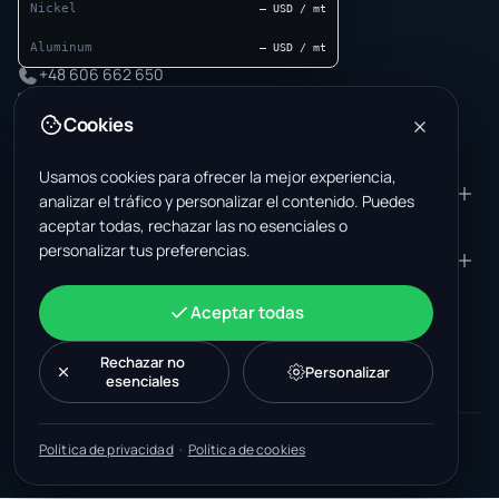
A-199, Sector 63
Nickel
— USD / mt
Noida, Uttar Pradesh 201301
India
Aluminum
— USD / mt
+48 606 662 650
support@wastemarkt.com
Cookies
office@wastemarkt.com
Usamos cookies para ofrecer la mejor experiencia,
PRODUCTO
RESOURCES
analizar el tráfico y personalizar el contenido. Puedes
Mercado
Supplier Academy
aceptar todas, rechazar las no esenciales o
personalizar tus preferencias.
Materiales — venta
Trust & Safety
EMPRESA
JURÍDICO
Materiales — compra
About Us
Contacto
Términos y condiciones
CUENTA
Aceptar todas
Empleos (EE. UU.)
Soporte
Mercado de chatarrería en
Política de privacidad
Iniciar sesión
México
Maquinaria
Política de cookies
Rechazar no
Crear una cuenta
Personalizar
esenciales
Mercado de chatarrería en
Configuración de cookies
Novedades
Listado de posts
Turquía
Panel
Mercado de reciclaje en
©
2026
WasteMarkt.
Todos los derechos reservados.
Política de privacidad
·
Política de cookies
Malasia
Construido por Kingbrand