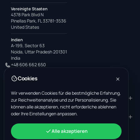
Vereinigte Staaten
4378 Park Blvd N
Pinellas Park, FL 33781-3536
United States
Indien
A-199, Sector 63
Noida, Uttar Pradesh 201301
India
+48 606 662 650
support@wastemarkt.com
Cookies
office@wastemarkt.com
Wir verwenden Cookies für die bestmögliche Erfahrung,
PRODUKT
RESOURCES
zur Reichweitenanalyse und zur Personalisierung. Sie
können alle akzeptieren, nicht erforderliche ablehnen
Marktplatz
Supplier Academy
oder Ihre Einstellungen anpassen.
Materialien — Verkauf
Trust & Safety
UNTERNEHMEN
RECHTLICHES
Materialien — Kauf
Über uns
Kontakt
AGB
KONTO
Alle akzeptieren
Jobs (USA)
Support
Schrottmarkt Mexiko
Datenschutz
Anmelden