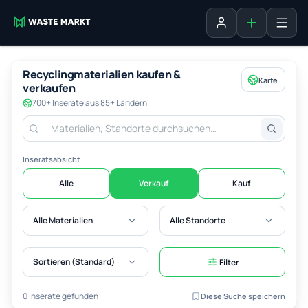
Inserat erste
Anmelden
Recyclingmaterialien kaufen &
Karte
verkaufen
700+ Inserate aus 85+ Ländern
Inseratsabsicht
Alle
Verkauf
Kauf
Alle Materialien
Alle Standorte
Sortieren (Standard)
Filter
0 Inserate gefunden
Diese Suche speichern