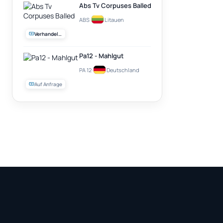
Abs Tv Corpuses Balled
ABS
·
Litauen
Verhandelbar
Pa12 - Mahlgut
PA 12
·
Deutschland
Auf Anfrage