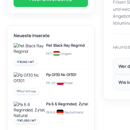
Filtern 
und wech
Angebots
Volumin
Neueste Inserate
Pet Black Ray Regrind
HÄUFIG
PET
·
Ungarn
€250 / MT
Wer d
Pp Gf30 Nc Gf301
Wie k
PP-GF
·
Polen
Auf Anfrage
Pa 6.6 Regrinded, Zytel, Natural
PA 6.6
·
Deutschland
€1,050 / MT