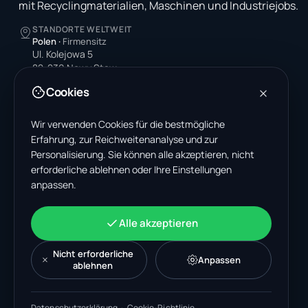
mit Recyclingmaterialien, Maschinen und Industriejobs.
STANDORTE WELTWEIT
Polen
·
Firmensitz
Ul. Kolejowa 5
82-230 Nowy Staw
Poland
Cookies
Vereinigte Staaten
4378 Park Blvd N
Wir verwenden Cookies für die bestmögliche
Pinellas Park, FL 33781-3536
Erfahrung, zur Reichweitenanalyse und zur
United States
Personalisierung. Sie können alle akzeptieren, nicht
erforderliche ablehnen oder Ihre Einstellungen
Indien
anpassen.
A-199, Sector 63
Noida, Uttar Pradesh 201301
India
Alle akzeptieren
+48 606 662 650
support@wastemarkt.com
Nicht erforderliche
Anpassen
office@wastemarkt.com
ablehnen
Datenschutzerklärung
·
Cookie-Richtlinie