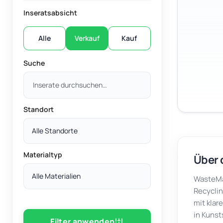
Inseratsabsicht
Alle
Verkauf
Kauf
Suche
Standort
Alle Standorte
Materialtyp
Über 
Alle Materialien
WasteMar
Recyclin
mit klar
in Kunst
Filter anwenden