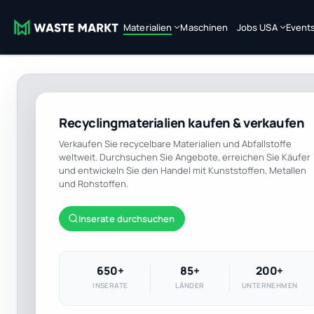
Materialien
Maschinen
Jobs USA
Event
Recyclingmaterialien kaufen & verkaufen
Verkaufen Sie recycelbare Materialien und Abfallstoffe
weltweit. Durchsuchen Sie Angebote, erreichen Sie Käufer
und entwickeln Sie den Handel mit Kunststoffen, Metallen
und Rohstoffen.
Inserate durchsuchen
650+
85+
200+
INSERATE
LÄNDER
UNTERNEHMEN