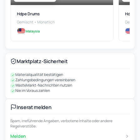
Hdpe Drums
Hdpe Re
Gemischt • Monatlich
Gemisch
Malaysia
US
Marktplatz-Sicherheit
Materialqualität bestätigen
Zahlungsbedingungen vereinbaren
WasteMarkt-Nachrichten nutzen
Nie im Voraus zahlen
Inserat melden
Spam, irreführende Angaben, verbotene Inhalte oder andere
Regelverstöße.
Melden