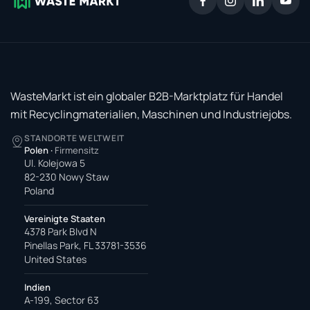
WasteMarkt ist ein globaler B2B-Marktplatz für Handel
mit Recyclingmaterialien, Maschinen und Industriejobs.
STANDORTE WELTWEIT
Polen
·
Firmensitz
Ul. Kolejowa 5
82-230 Nowy Staw
Poland
Vereinigte Staaten
4378 Park Blvd N
Pinellas Park, FL 33781-3536
United States
Indien
A-199, Sector 63