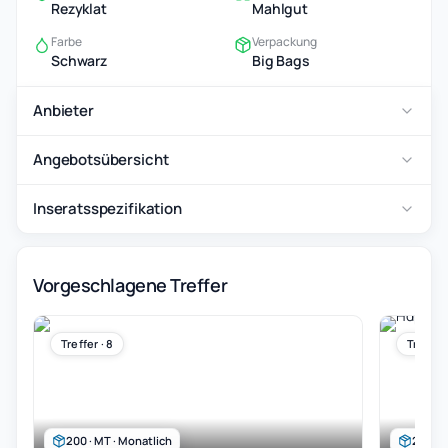
Rezyklat
Mahlgut
Farbe
Verpackung
Schwarz
Big Bags
Anbieter
Angebotsübersicht
Inseratsspezifikation
Vorgeschlagene Treffer
Treffer · 8
Treffer 
200 · MT · Monatlich
200000