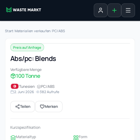
Inserat erste
Anmelden
Start
/
Materialien verkaufen
/
PC/ABS
Preis auf Anfrage
Abs/pc: Blends
Verfügbare Menge
100 Tonne
Tunesien
·
PC/ABS
2. Juni 2026
·
382 Aufrufe
Teilen
Merken
Kurzspezifikation
Materialtyp
Form