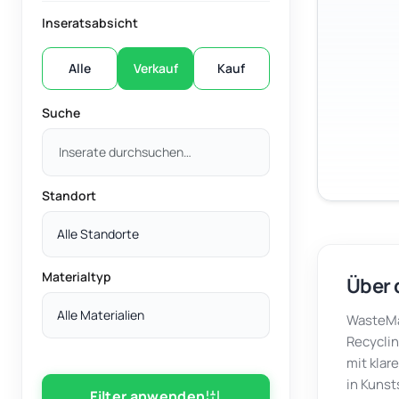
Inseratsabsicht
Alle
Verkauf
Kauf
Suche
Standort
Alle Standorte
Materialtyp
Über 
Alle Materialien
WasteMar
Recyclin
mit klar
in Kunst
Filter anwenden