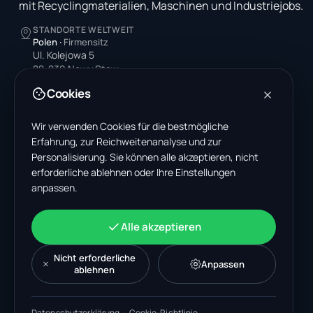
mit Recyclingmaterialien, Maschinen und Industriejobs.
STANDORTE WELTWEIT
Polen
·
Firmensitz
Ul. Kolejowa 5
82-230 Nowy Staw
Poland
Cookies
Vereinigte Staaten
4378 Park Blvd N
Wir verwenden Cookies für die bestmögliche
Pinellas Park, FL 33781-3536
Erfahrung, zur Reichweitenanalyse und zur
United States
Personalisierung. Sie können alle akzeptieren, nicht
erforderliche ablehnen oder Ihre Einstellungen
Indien
anpassen.
A-199, Sector 63
Noida, Uttar Pradesh 201301
India
Alle akzeptieren
+48 606 662 650
support@wastemarkt.com
Nicht erforderliche
Anpassen
office@wastemarkt.com
ablehnen
Datenschutzerklärung
·
Cookie-Richtlinie