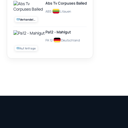
Abs Tv Corpuses Balled
ABS
·
Litauen
Verhandelbar
Pa12 - Mahlgut
PA 12
·
Deutschland
Auf Anfrage