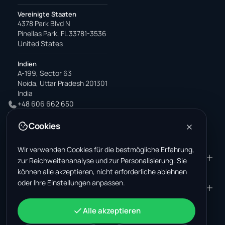
Vereinigte Staaten
4378 Park Blvd N
Pinellas Park, FL 33781-3536
United States
Indien
A-199, Sector 63
Noida, Uttar Pradesh 201301
India
+48 606 662 650
support@wastemarkt.com
Cookies
office@wastemarkt.com
Wir verwenden Cookies für die bestmögliche Erfahrung,
PRODUKT
RESOURCES
zur Reichweitenanalyse und zur Personalisierung. Sie
können alle akzeptieren, nicht erforderliche ablehnen
Marktplatz
Supplier Academy
oder Ihre Einstellungen anpassen.
Materialien — Verkauf
Trust & Safety
UNTERNEHMEN
RECHTLICHES
Materialien — Kauf
Über uns
Kontakt
AGB
KONTO
Alle akzeptieren
Jobs (USA)
Support
Schrottmarkt Mexiko
Datenschutz
Anmelden