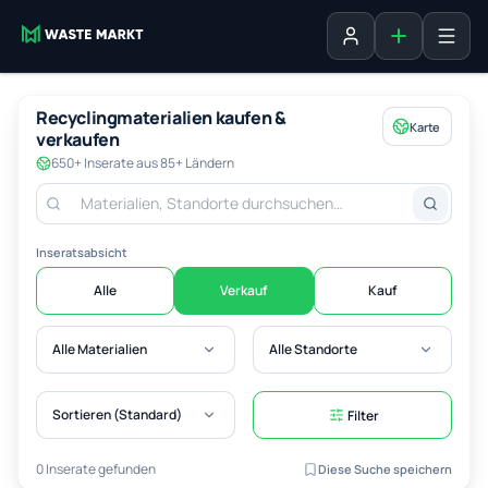
Inserat erste
Anmelden
Recyclingmaterialien kaufen &
Karte
verkaufen
650+ Inserate aus 85+ Ländern
Inseratsabsicht
Alle
Verkauf
Kauf
Alle Materialien
Alle Standorte
Sortieren (Standard)
Filter
0 Inserate gefunden
Diese Suche speichern