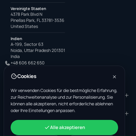
Vereinigte Staaten
4378 Park Blvd N
Pinellas Park, FL 33781-3536
United States
Indien
A-199, Sector 63
Noida, Uttar Pradesh 201301
India
+48 606 662 650
support@wastemarkt.com
Cookies
office@wastemarkt.com
Wir verwenden Cookies für die bestmögliche Erfahrung,
PRODUKT
RESOURCES
zur Reichweitenanalyse und zur Personalisierung. Sie
können alle akzeptieren, nicht erforderliche ablehnen
Marktplatz
Supplier Academy
oder Ihre Einstellungen anpassen.
Materialien — Verkauf
Trust & Safety
UNTERNEHMEN
RECHTLICHES
Materialien — Kauf
Über uns
Kontakt
AGB
KONTO
Alle akzeptieren
Jobs (USA)
Support
Schrottmarkt Mexiko
Datenschutz
Anmelden