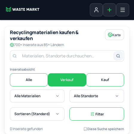
Inserat erste
Anmelden
Recyclingmaterialien kaufen &
Karte
verkaufen
700+ Inserate aus 85+ Ländern
Inseratsabsicht
Alle
Verkauf
Kauf
Alle Materialien
Alle Standorte
Sortieren (Standard)
Filter
0 Inserate gefunden
Diese Suche speichern