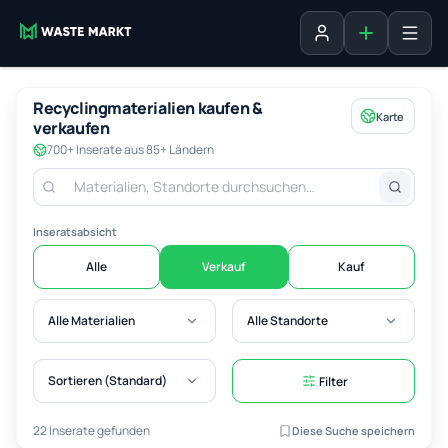
Inserat erste
Anmelden
Recyclingmaterialien kaufen &
Karte
verkaufen
700+ Inserate aus 85+ Ländern
Inseratsabsicht
Alle
Verkauf
Kauf
Alle Materialien
Alle Standorte
Sortieren (Standard)
Filter
22 Inserate gefunden
Diese Suche speichern