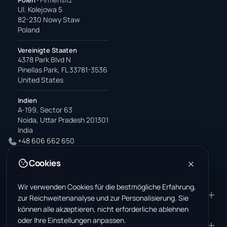
Ul. Kolejowa 5
82-230 Nowy Staw
Poland
Vereinigte Staaten
4378 Park Blvd N
Pinellas Park, FL 33781-3536
United States
Indien
A-199, Sector 63
Noida, Uttar Pradesh 201301
India
+48 606 662 650
support@wastemarkt.com
Cookies
office@wastemarkt.com
Wir verwenden Cookies für die bestmögliche Erfahrung,
PRODUKT
RESOURCES
zur Reichweitenanalyse und zur Personalisierung. Sie
können alle akzeptieren, nicht erforderliche ablehnen
Marktplatz
Supplier Academy
oder Ihre Einstellungen anpassen.
Materialien — Verkauf
Trust & Safety
UNTERNEHMEN
RECHTLICHES