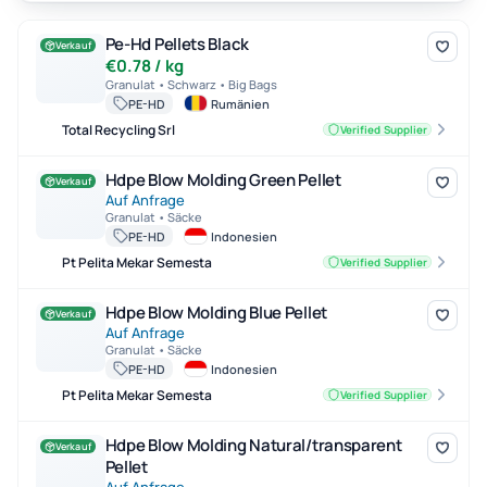
Pe-Hd Pellets Black
Pe-Hd Pellets Black
Verkauf
€0.78 / kg
Granulat • Schwarz • Big Bags
PE-HD
Rumänien
Total Recycling Srl
Verified Supplier
Hdpe Blow Molding Green Pellet
Hdpe Blow Molding Green Pellet
Verkauf
Auf Anfrage
Granulat • Säcke
PE-HD
Indonesien
Pt Pelita Mekar Semesta
Verified Supplier
Hdpe Blow Molding Blue Pellet
Hdpe Blow Molding Blue Pellet
Verkauf
Auf Anfrage
Granulat • Säcke
PE-HD
Indonesien
Pt Pelita Mekar Semesta
Verified Supplier
Hdpe Blow Molding Natural/transparent Pellet
Hdpe Blow Molding Natural/transparent
Verkauf
Pellet