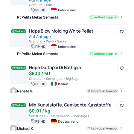
Auf Anfrage
Granulat • Säcke
PE-HD
Indonesien
Pt Pelita Mekar Semesta
Verified Supplier
Hdpe Blow Molding White Pellet
Hdpe Blow Molding White Pellet
Verkauf
Auf Anfrage
Granulat • Weiß • Säcke
PE-HD
Indonesien
Pt Pelita Mekar Semesta
Verified Supplier
Hdpe Da Tappi Di Bottiglia
Hdpe Da Tappi Di Bottiglia
Verkauf
$600 / MT
Granulat • Sonstiges • Big Bags
PE-HD
Italien
Renate V.
Individual Member
Mix-Kunststoffe, Gemischte Kunststoffe
Mix-Kunststoffe, Gemischte Kunststoffe
Verkauf
$0.01 / kg
Sonstiges • Farbgemisch • Sonstiges
PE-HD
Deutschland
Michael K.
Individual Member