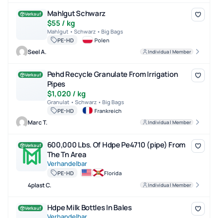
Mahlgut Schwarz
Mahlgut Schwarz
Verkauf
$55 / kg
Mahlgut • Schwarz • Big Bags
PE-HD
Polen
Seel A.
Individual Member
Pehd Recycle Granulate From Irrigation Pipes
Pehd Recycle Granulate From Irrigation
Verkauf
Pipes
$1,020 / kg
Granulat • Schwarz • Big Bags
PE-HD
Frankreich
Marc T.
Individual Member
600,000 Lbs. Of Hdpe Pe4710 (pipe) From The Tn Area
600,000 Lbs. Of Hdpe Pe4710 (pipe) From
Verkauf
The Tn Area
Verhandelbar
PE-HD
Florida
4plast C.
Individual Member
Hdpe Milk Bottles In Bales
Hdpe Milk Bottles In Bales
Verkauf
Verhandelbar