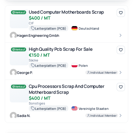
Used Computer Motherboards Scrap
Used Computer Motherboards Scrap
Verkauf
$400 / MT
CIF
Leiterplatten (PCB)
Deutschland
Hagen Engineering Gmbh
High Quality Pcb Scrap For Sale
High Quality Pcb Scrap For Sale
Verkauf
€150 / MT
Säcke
Leiterplatten (PCB)
Polen
George P.
Individual Member
Cpu Processors Scrap And Computer Motherboard Scrap
Cpu Processors Scrap And Computer
Verkauf
Motherboard Scrap
$400 / MT
Sonstiges
Leiterplatten (PCB)
Vereinigte Staaten
Sadia N.
Individual Member