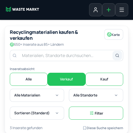
Inserat erste
Anmelden
Recyclingmaterialien kaufen &
Karte
verkaufen
650+ Inserate aus 85+ Ländern
Inseratsabsicht
Alle
Verkauf
Kauf
Alle Materialien
Alle Standorte
Sortieren (Standard)
Filter
3 Inserate gefunden
Diese Suche speichern