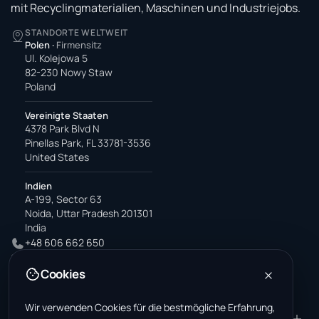
mit Recyclingmaterialien, Maschinen und Industriejobs.
STANDORTE WELTWEIT
Polen
·
Firmensitz
Ul. Kolejowa 5
82-230 Nowy Staw
Poland
Vereinigte Staaten
4378 Park Blvd N
Pinellas Park, FL 33781-3536
United States
Indien
A-199, Sector 63
Noida, Uttar Pradesh 201301
India
+48 606 662 650
support@wastemarkt.com
Cookies
office@wastemarkt.com
Wir verwenden Cookies für die bestmögliche Erfahrung,
PRODUKT
RESOURCES