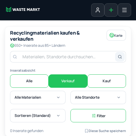
Inserat erste
Anmelden
Recyclingmaterialien kaufen &
Karte
verkaufen
650+ Inserate aus 85+ Ländern
Inseratsabsicht
Alle
Verkauf
Kauf
Alle Materialien
Alle Standorte
Sortieren (Standard)
Filter
0 Inserate gefunden
Diese Suche speichern