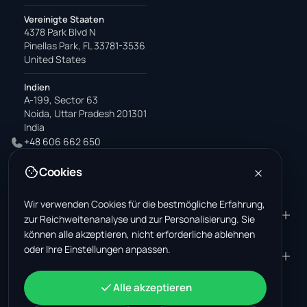
Vereinigte Staaten
4378 Park Blvd N
Pinellas Park, FL 33781-3536
United States
Indien
A-199, Sector 63
Noida, Uttar Pradesh 201301
India
+48 606 662 650
support@wastemarkt.com
Cookies
office@wastemarkt.com
Wir verwenden Cookies für die bestmögliche Erfahrung,
PRODUKT
RESOURCES
zur Reichweitenanalyse und zur Personalisierung. Sie
können alle akzeptieren, nicht erforderliche ablehnen
Marktplatz
Supplier Academy
oder Ihre Einstellungen anpassen.
Materialien — Verkauf
Trust & Safety
UNTERNEHMEN
RECHTLICHES
Materialien — Kauf
Über uns
Kontakt
AGB
KONTO
Alle akzeptieren
Jobs (USA)
Support
Schrottmarkt Mexiko
Datenschutz
Anmelden