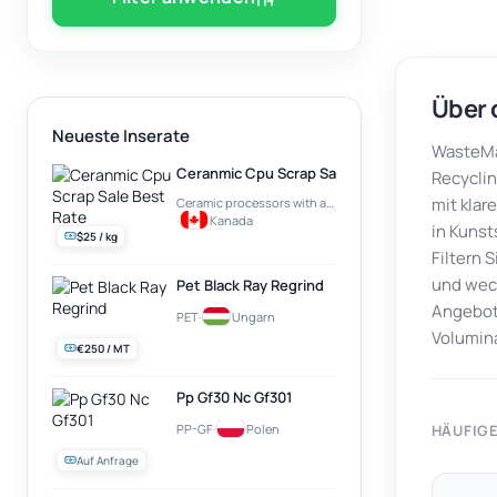
Über 
Neueste Inserate
WasteMar
Ceranmic Cpu Scrap Sale Best Rate
Recyclin
mit klar
Ceramic processors with a gold plate on top (e.g. Intel Pentium PRO)
·
Kanada
in Kunst
$25 / kg
Filtern 
und wech
Pet Black Ray Regrind
Angebots
PET
·
Ungarn
Volumin
€250 / MT
Pp Gf30 Nc Gf301
PP-GF
·
Polen
HÄUFIG
Auf Anfrage