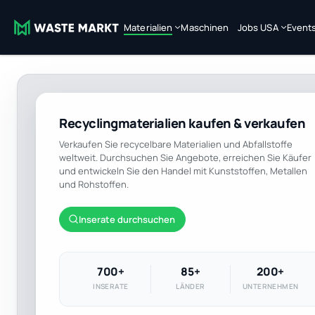
Materialien
Maschinen
Jobs USA
Event
Recyclingmaterialien kaufen & verkaufen
Verkaufen Sie recycelbare Materialien und Abfallstoffe
weltweit. Durchsuchen Sie Angebote, erreichen Sie Käufer
und entwickeln Sie den Handel mit Kunststoffen, Metallen
und Rohstoffen.
Inserate durchsuchen
700+
85+
200+
INSERATE
LÄNDER
UNTERNEHMEN