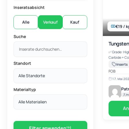
Inseratsabsicht
Alle
Verkauf
Kauf
€19 / k
Suche
Tungsten
✅ Grade: Hi
Carbide + Co
Standort
mills, mining
Inserts
Solid pieces
FOB
✅ Quantity: 
Alle Standorte
17. Mai 20
Patr
Materialtyp
In
Alle Materialien
An
Filter anwenden