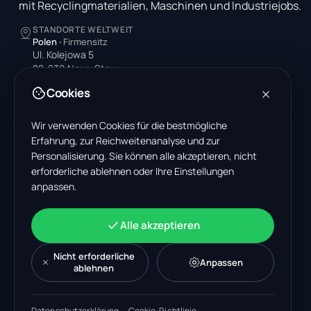
mit Recyclingmaterialien, Maschinen und Industriejobs.
STANDORTE WELTWEIT
Polen
·
Firmensitz
Ul. Kolejowa 5
82-230 Nowy Staw
Poland
Cookies
Vereinigte Staaten
4378 Park Blvd N
Wir verwenden Cookies für die bestmögliche
Pinellas Park, FL 33781-3536
Erfahrung, zur Reichweitenanalyse und zur
United States
Personalisierung. Sie können alle akzeptieren, nicht
erforderliche ablehnen oder Ihre Einstellungen
Indien
anpassen.
A-199, Sector 63
Noida, Uttar Pradesh 201301
India
Alle akzeptieren
+48 606 662 650
support@wastemarkt.com
Nicht erforderliche
Anpassen
office@wastemarkt.com
ablehnen
Datenschutzerklärung
·
Cookie-Richtlinie