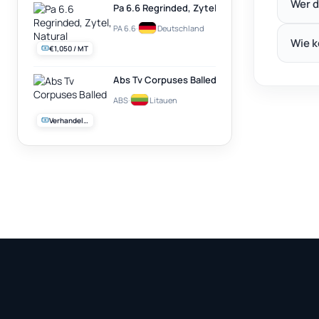
Wer d
Pa 6.6 Regrinded, Zytel, Natural
PA 6.6
·
Deutschland
Wie k
€1,050 / MT
Abs Tv Corpuses Balled
ABS
·
Litauen
Verhandelbar