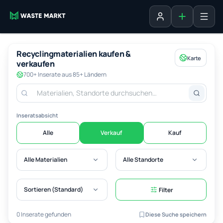
Inserat erste
Anmelden
Recyclingmaterialien kaufen &
Karte
verkaufen
700+ Inserate aus 85+ Ländern
Inseratsabsicht
Alle
Verkauf
Kauf
Alle Materialien
Alle Standorte
Sortieren (Standard)
Filter
0 Inserate gefunden
Diese Suche speichern