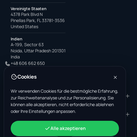
Vereinigte Staaten
4378 Park Blvd N
Pinellas Park, FL 33781-3536
United States
Indien
A-199, Sector 63
Noida, Uttar Pradesh 201301
India
+48 606 662 650
support@wastemarkt.com
Cookies
office@wastemarkt.com
Wir verwenden Cookies für die bestmögliche Erfahrung,
PRODUKT
RESOURCES
zur Reichweitenanalyse und zur Personalisierung. Sie
können alle akzeptieren, nicht erforderliche ablehnen
Marktplatz
Supplier Academy
oder Ihre Einstellungen anpassen.
Materialien — Verkauf
Trust & Safety
UNTERNEHMEN
RECHTLICHES
Materialien — Kauf
Über uns
Kontakt
AGB
KONTO
Alle akzeptieren
Jobs (USA)
Support
Schrottmarkt Mexiko
Datenschutz
Anmelden