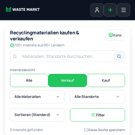
Inserat erste
Anmelden
Recyclingmaterialien kaufen &
Karte
verkaufen
700+ Inserate aus 85+ Ländern
Inseratsabsicht
Alle
Verkauf
Kauf
Alle Materialien
Alle Standorte
Sortieren (Standard)
Filter
0 Inserate gefunden
Diese Suche speichern