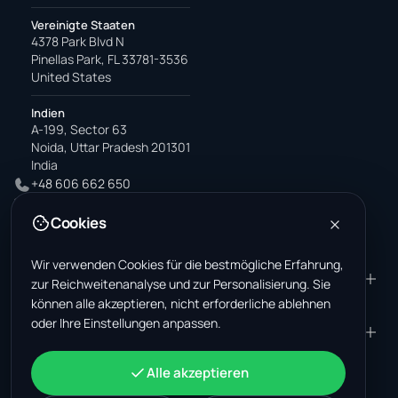
Vereinigte Staaten
4378 Park Blvd N
Pinellas Park, FL 33781-3536
United States
Indien
A-199, Sector 63
Noida, Uttar Pradesh 201301
India
+48 606 662 650
support@wastemarkt.com
Cookies
office@wastemarkt.com
Wir verwenden Cookies für die bestmögliche Erfahrung,
PRODUKT
RESOURCES
zur Reichweitenanalyse und zur Personalisierung. Sie
können alle akzeptieren, nicht erforderliche ablehnen
Marktplatz
Supplier Academy
oder Ihre Einstellungen anpassen.
Materialien — Verkauf
Trust & Safety
UNTERNEHMEN
RECHTLICHES
Materialien — Kauf
Über uns
Kontakt
AGB
KONTO
Alle akzeptieren
Jobs (USA)
Support
Schrottmarkt Mexiko
Datenschutz
Anmelden