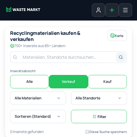
Inserat erste
Anmelden
Recyclingmaterialien kaufen &
Karte
verkaufen
700+ Inserate aus 85+ Ländern
Inseratsabsicht
Alle
Verkauf
Kauf
Alle Materialien
Alle Standorte
Sortieren (Standard)
Filter
0 Inserate gefunden
Diese Suche speichern