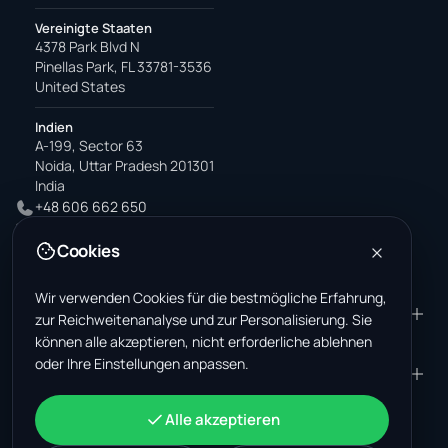
Vereinigte Staaten
4378 Park Blvd N
Pinellas Park, FL 33781-3536
United States
Indien
A-199, Sector 63
Noida, Uttar Pradesh 201301
India
+48 606 662 650
support@wastemarkt.com
Cookies
office@wastemarkt.com
Wir verwenden Cookies für die bestmögliche Erfahrung,
PRODUKT
RESOURCES
zur Reichweitenanalyse und zur Personalisierung. Sie
können alle akzeptieren, nicht erforderliche ablehnen
Marktplatz
Supplier Academy
oder Ihre Einstellungen anpassen.
Materialien — Verkauf
Trust & Safety
UNTERNEHMEN
RECHTLICHES
Materialien — Kauf
Über uns
Kontakt
AGB
KONTO
Alle akzeptieren
Jobs (USA)
Support
Schrottmarkt Mexiko
Datenschutz
Anmelden