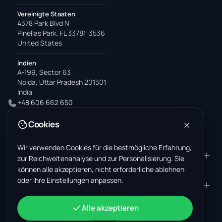
Vereinigte Staaten
4378 Park Blvd N
Pinellas Park, FL 33781-3536
United States
Indien
A-199, Sector 63
Noida, Uttar Pradesh 201301
India
+48 606 662 650
support@wastemarkt.com
Cookies
office@wastemarkt.com
Wir verwenden Cookies für die bestmögliche Erfahrung,
PRODUKT
RESOURCES
zur Reichweitenanalyse und zur Personalisierung. Sie
können alle akzeptieren, nicht erforderliche ablehnen
Marktplatz
Supplier Academy
oder Ihre Einstellungen anpassen.
Materialien — Verkauf
Trust & Safety
UNTERNEHMEN
RECHTLICHES
Materialien — Kauf
Über uns
Kontakt
AGB
KONTO
Alle akzeptieren
Jobs (USA)
Support
Schrottmarkt Mexiko
Datenschutz
Anmelden