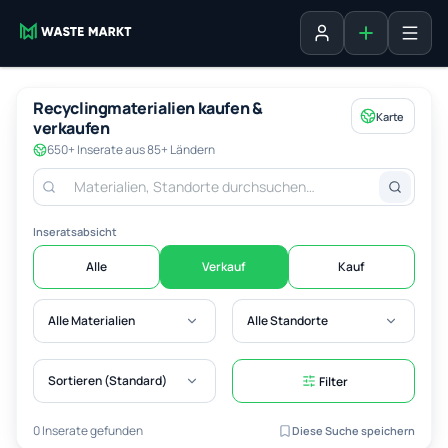
Inserat erste
Anmelden
Recyclingmaterialien kaufen &
Karte
verkaufen
650+ Inserate aus 85+ Ländern
Inseratsabsicht
Alle
Verkauf
Kauf
Alle Materialien
Alle Standorte
Sortieren (Standard)
Filter
0 Inserate gefunden
Diese Suche speichern