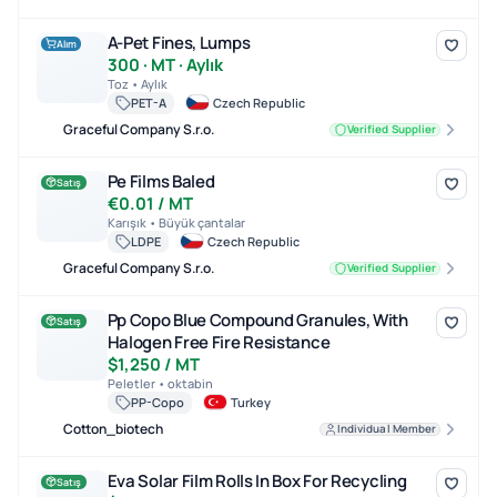
A-Pet Fines, Lumps
A-Pet Fines, Lumps
Alım
300 · MT · Aylık
Toz • Aylık
PET-A
Czech Republic
Graceful Company S.r.o.
Verified Supplier
Pe Films Baled
Pe Films Baled
Satış
€0.01 / MT
Karışık • Büyük çantalar
LDPE
Czech Republic
Graceful Company S.r.o.
Verified Supplier
Pp Copo Blue Compound Granules, With Halogen Free Fire Resist
Pp Copo Blue Compound Granules, With
Satış
Halogen Free Fire Resistance
$1,250 / MT
Peletler • oktabin
PP-Copo
Turkey
Cotton_biotech
Individual Member
Eva Solar Film Rolls In Box For Recycling
Eva Solar Film Rolls In Box For Recycling
Satış