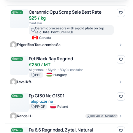
Ceranmic Cpu Scrap Sale Best Rate
Ceranmic Cpu Scrap Sale Best Rate
Satış
$25 / kg
Çantalar
Ceramic processors with a gold plate on top
(e.g. Intel Pentium PRO)
Canada
Frigorifico Tacuarembo Sa
Pet Black Ray Regrind
Pet Black Ray Regrind
Satış
€250 / MT
Alıştırmak • Siyah • Büyük çantalar
PET
Hungary
Lévai Kft.
Pp Gf30 Nc Gf301
Pp Gf30 Nc Gf301
Satış
Talep üzerine
PP-GF
Poland
Randall H.
Individual Member
Pa 6.6 Regrinded, Zytel, Natural
Pa 6.6 Regrinded, Zytel, Natural
Satış