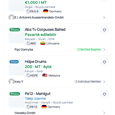
€1,050 / MT
Doğal • Büyük çantalar
PA 6.6
Germany
E.l. Antonini Aussenhandels-Gmbh
Abs Tv Corpuses Balled
Abs Tv Corpuses Balled
Satış
Pazarlık edilebilir
Balyalar • Siyah • EXW
ABS
Lithuania
Ppc Gamyba
Verified Supplier
Hdpe Drums
Hdpe Drums
Alım
200 · MT · Aylık
Karışık • Aylık
HDPE
Malaysia
Icey Y.
Individual Member
Pa12 - Mahlgut
Pa12 - Mahlgut
Satış
Talep üzerine
Alıştırmak • Karışık • Büyük çantalar
PA 12
Germany
Haweku Gmbh