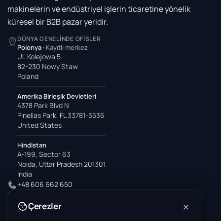
makinelerin ve endüstriyel işlerin ticaretine yönelik
küresel bir B2B pazar yeridir.
DÜNYA GENELINDE OFISLER
Polonya
·
Kayıtlı merkez
Ul. Kolejowa 5
82-230 Nowy Staw
Poland
Amerika Birleşik Devletleri
4378 Park Blvd N
Pinellas Park, FL 33781-3536
United States
Hindistan
A-199, Sector 63
Noida, Uttar Pradesh 201301
India
+48 606 662 650
support@wastemarkt.com
Çerezler
office@wastemarkt.com