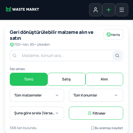
Liste ekle
Oturum aç
Geri dönüştürülebilir malzeme alın ve
Harita
satın
700+ ilan, 85+ ülkeden
İlan amacı
Tümü
Satış
Alım
Tüm malzemeler
Tüm Konumlar
Şuna göre sırala (Varsayılan)
Filtreler
568 ilan bulundu
Bu aramayı kaydet