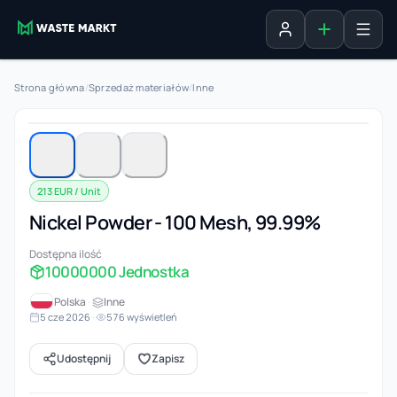
Dodaj ogłosz
Zaloguj się
Strona główna
/
Sprzedaż materiałów
/
Inne
1 / 3
213 EUR / Unit
Nickel Powder - 100 Mesh, 99.99%
Dostępna ilość
10000000 Jednostka
Polska
·
Inne
5 cze 2026
·
576 wyświetleń
Udostępnij
Zapisz