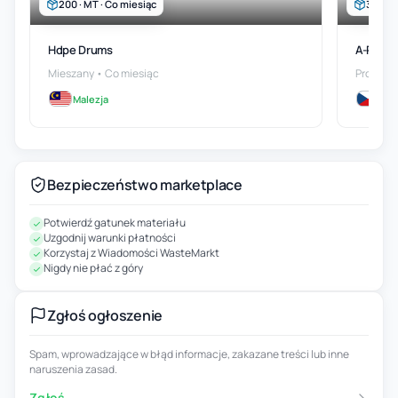
200 · MT · Co miesiąc
300 · 
Hdpe Drums
A-Pet F
Mieszany • Co miesiąc
Proszek 
Malezja
Cz
Bezpieczeństwo marketplace
Potwierdź gatunek materiału
Uzgodnij warunki płatności
Korzystaj z Wiadomości WasteMarkt
Nigdy nie płać z góry
Zgłoś ogłoszenie
Spam, wprowadzające w błąd informacje, zakazane treści lub inne
naruszenia zasad.
Zgłoś