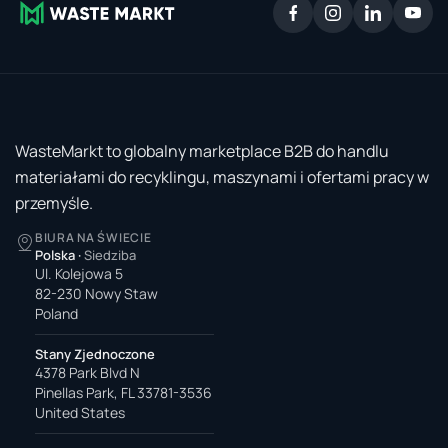
WasteMarkt to globalny marketplace B2B do handlu
materiałami do recyklingu, maszynami i ofertami pracy w
przemyśle.
BIURA NA ŚWIECIE
Polska
·
Siedziba
Ul. Kolejowa 5
82-230 Nowy Staw
Poland
Stany Zjednoczone
4378 Park Blvd N
Pinellas Park, FL 33781-3536
United States