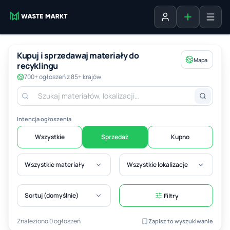
Dodaj ogłosz
Zaloguj się
Kupuj i sprzedawaj materiały do
Mapa
recyklingu
700+ ogłoszeń z 85+ krajów
Intencja ogłoszenia
Wszystkie
Sprzedaż
Kupno
Wszystkie materiały
Wszystkie lokalizacje
Sortuj (domyślnie)
Filtry
Znaleziono 0 ogłoszeń
Zapisz to wyszukiwanie