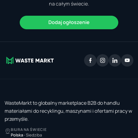
na całym świecie.
Dodaj ogłoszenie
WasteMarkt to globalny marketplace B2B do handlu
materiałami do recyklingu, maszynami i ofertami pracy w
przemyśle.
BIURA NA ŚWIECIE
Polska
·
Siedziba