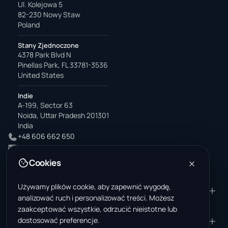
Ul. Kolejowa 5
82-230 Nowy Staw
Poland
Stany Zjednoczone
4378 Park Blvd N
Pinellas Park, FL 33781-3536
United States
Indie
A-199, Sector 63
Noida, Uttar Pradesh 201301
India
+48 606 662 650
support@wastemarkt.com
office@wastemarkt.com
Cookies
Używamy plików cookie, aby zapewnić wygodę,
PRODUKT
ZASOBY
analizować ruch i personalizować treści. Możesz
Marketplace
Akademia dostawcy
zaakceptować wszystkie, odrzucić nieistotne lub
dostosować preferencje.
Materiały — sprzedaż
Zaufanie i bezpieczeństwo
FIRMA
PRAWNE