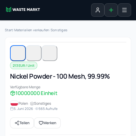
Inserat erste
Anmelden
Start
/
Materialien verkaufen
/
Sonstiges
1 / 3
213 EUR / Unit
Nickel Powder - 100 Mesh, 99.99%
Verfügbare Menge
10000000 Einheit
Polen
·
Sonstiges
5. Juni 2026
·
565 Aufrufe
Teilen
Merken