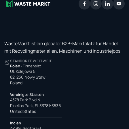
WasteMarkt ist ein globaler B2B-Marktplatz für Handel
mit Recyclingmaterialien, Maschinen und Industriejobs.
STANDORTE WELTWEIT
Polen
·
Firmensitz
Ul. Kolejowa 5
82-230 Nowy Staw
Poland
Vereinigte Staaten
4378 Park Blvd N
Pinellas Park, FL 33781-3536
United States
Indien
A-199, Sector 63