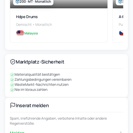
200 · MT · Monatlich
300 · 
Hdpe Drums
A-Pet F
Gemischt • Monatlich
Pulver •
Malaysia
Tsc
Marktplatz-Sicherheit
Materialqualität bestätigen
Zahlungsbedingungen vereinbaren
WasteMarkt-Nachrichten nutzen
Nie im Voraus zahlen
Inserat melden
Spam, irreführende Angaben, verbotene Inhalte oder andere
Regelverstöße.
Melden