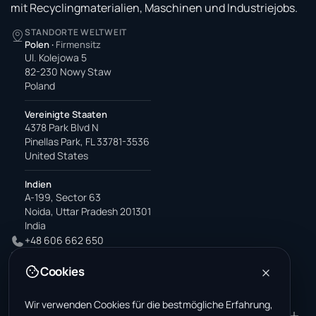
mit Recyclingmaterialien, Maschinen und Industriejobs.
STANDORTE WELTWEIT
Polen
·
Firmensitz
Ul. Kolejowa 5
82-230 Nowy Staw
Poland
Vereinigte Staaten
4378 Park Blvd N
Pinellas Park, FL 33781-3536
United States
Indien
A-199, Sector 63
Noida, Uttar Pradesh 201301
India
+48 606 662 650
support@wastemarkt.com
Cookies
office@wastemarkt.com
Wir verwenden Cookies für die bestmögliche Erfahrung,
PRODUKT
RESOURCES