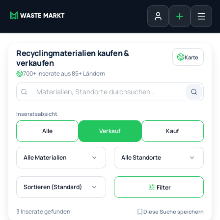
Inserat erste
Anmelden
Recyclingmaterialien kaufen &
Karte
verkaufen
700+ Inserate aus 85+ Ländern
Inseratsabsicht
Alle
Verkauf
Kauf
Alle Materialien
Alle Standorte
Sortieren (Standard)
Filter
3 Inserate gefunden
Diese Suche speichern