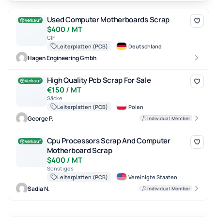
Used Computer Motherboards Scrap
Used Computer Motherboards Scrap
Verkauf
$400 / MT
CIF
Leiterplatten (PCB)
Deutschland
Hagen Engineering Gmbh
High Quality Pcb Scrap For Sale
High Quality Pcb Scrap For Sale
Verkauf
€150 / MT
Säcke
Leiterplatten (PCB)
Polen
George P.
Individual Member
Cpu Processors Scrap And Computer Motherboard Scrap
Cpu Processors Scrap And Computer
Verkauf
Motherboard Scrap
$400 / MT
Sonstiges
Leiterplatten (PCB)
Vereinigte Staaten
Sadia N.
Individual Member