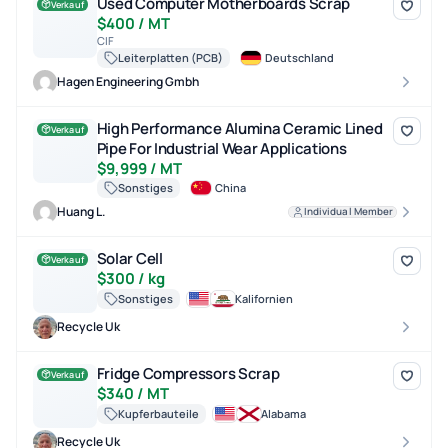
Used Computer Motherboards Scrap
Used Computer Motherboards Scrap
Verkauf
$400 / MT
CIF
Leiterplatten (PCB)
Deutschland
Hagen Engineering Gmbh
High Performance Alumina Ceramic Lined Pipe For Industrial Wear
High Performance Alumina Ceramic Lined
Verkauf
Pipe For Industrial Wear Applications
$9,999 / MT
Sonstiges
China
Huang L.
Individual Member
Solar Cell
Solar Cell
Verkauf
$300 / kg
Sonstiges
Kalifornien
Recycle Uk
Fridge Compressors Scrap
Fridge Compressors Scrap
Verkauf
$340 / MT
Kupferbauteile
Alabama
Recycle Uk