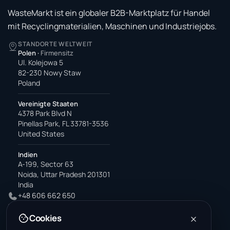
WasteMarkt ist ein globaler B2B-Marktplatz für Handel
mit Recyclingmaterialien, Maschinen und Industriejobs.
STANDORTE WELTWEIT
Polen
·
Firmensitz
Ul. Kolejowa 5
82-230 Nowy Staw
Poland
Vereinigte Staaten
4378 Park Blvd N
Pinellas Park, FL 33781-3536
United States
Indien
A-199, Sector 63
Noida, Uttar Pradesh 201301
India
+48 606 662 650
support@wastemarkt.com
Cookies
office@wastemarkt.com