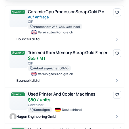
Ceramic Cpu Processor Scrap Gold Pin
Ceramic Cpu Processor Scrap Gold Pin
Verkauf
Auf Anfrage
CIF
Processors 286, 386, 486 Intel
Vereinigtes Königreich
Bounce Kd Ltd
Trimmed Ram Memory Scrap Gold Finger
Trimmed Ram Memory Scrap Gold Finger
Verkauf
$55 / MT
CIF
Arbeitsspeicher (RAM)
Vereinigtes Königreich
Bounce Kd Ltd
Used Printer And Copier Machines
Used Printer And Copier Machines
Verkauf
$80 / units
Container
Sonstiges
Deutschland
Hagen Engineering Gmbh