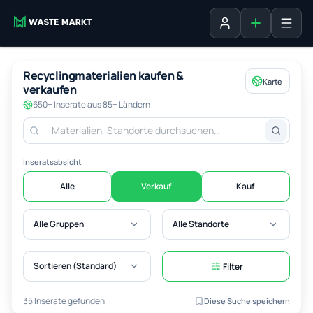
Inserat erste
Anmelden
Recyclingmaterialien kaufen &
Karte
verkaufen
650+ Inserate aus 85+ Ländern
Inseratsabsicht
Alle
Verkauf
Kauf
Alle Gruppen
Alle Standorte
Sortieren (Standard)
Filter
35 Inserate gefunden
Diese Suche speichern